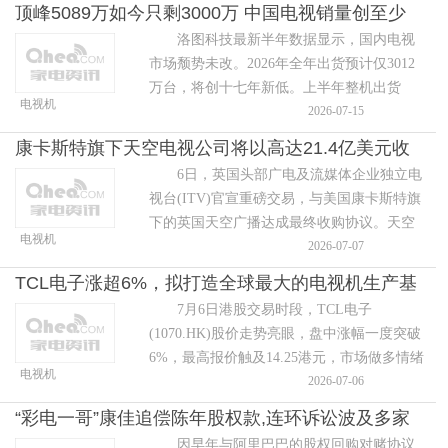
资产并购，而是TCL从黑电厂商向全球化
顶峰5089万如今只剩3000万 中国电视销量创至少
洛图科技最新半年数据显示，国内电视
17年新低
市场颓势未改。2026年全年出货预计仅3012
万台，将创十七年新低。上半年整机出货
电视机
1494.7万台，同比下滑10.1%;其中二季度虽有
2026-07-15
618加持，出货仍跌11.6%，市场已连
康卡斯特旗下天空电视公司将以高达21.4亿美元收
6日，英国头部广电及流媒体企业独立电
购ITV的媒体与娱乐部门
视台(ITV)官宣重磅交易，与美国康卡斯特旗
下的英国天空广播达成最终收购协议。天空
电视机
广播最高将斥资16亿英镑，收购ITV旗下媒体
2026-07-07
与娱乐核心板块，涵盖免费电视
TCL电子涨超6%，拟打造全球最大的电视机生产基
7月6日港股交易时段，TCL电子
地
(1070.HK)股价走势亮眼，盘中涨幅一度突破
6%，最高报价触及14.25港元，市场做多情绪
电视机
持续升温。 消息面的核心催化来自近期
2026-07-06
落地的重磅投资协议：惠州仲恺高新区管委
“彩电一哥”康佳追偿陈年股权款,连环诉讼波及多家
因早年与阿里巴巴的股权回购对赌协议
公司