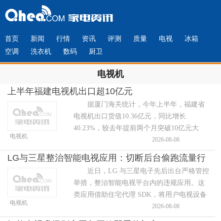
首页
新闻
行情
资讯
评测
质量
电视
冰箱
空调
洗衣机
数码
厨卫
电视机
上半年福建电视机出口超10亿元
据厦门海关统计，今年上半年，福建省
电视机出口货值10.36亿元，同比增长
40.23%，较去年提前两个月突破10亿元大
电视机
关。其中，液晶显示器彩色数字电视接收机
2026-08-08
和其他彩色数字电视接收机出口货值分别为
LG与三星整治智能电视应用：切断后台偷跑流量行
6.
近日，LG 与三星电子先后出台严格管控
为
举措，整治智能电视平台内的违规应用。这
类应用借助住宅代理 SDK，将用户电视设备
电视机
私自转化为代理节点，两大厂商出手治理，
2026-08-08
以此保障用户隐私安全、净化平台应