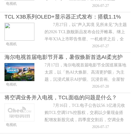
电视机
元到7999元价位区间，一举完成高端产品矩
2026-07-27
阵布局。这不仅是在万元内首次集中落地
TCL X3B系列OLED+显示器正式发布：搭载1.1%
7月27日，以“声入其境 见所未见”为主题
最强镜面低反屏，全维领先，剑指高端
的2026 TCL旗舰新品发布会拉开帷幕。继上
半年X3A上市即告售罄、一机难求之后，全
电视机
球显示技术领导者TCL“听劝升级”，重磅推
2026-07-27
出&ld
海尔电视首届电影节开幕，暑假焕新首选AI柔光护
7月17日，海尔电视首届电影节全国巡展落地
眼
太原，以「热AI大焕新、高清更护眼」为主
题，沉浸式展示AI护眼、沉浸音画、全屋智
电视机
控核心优势，让市民近距离体验AI科技赋能
2026-07-20
的新一代客厅观影生活。
将空调业务并入电视，TCL面临的问题是什么？
7月16日，TCL电子公告以56.1亿港元收
购TCL空调51%控股权，交易以少量现金搭
配增发新股完成，四季度交割后，空调业务
电视机
正式并入上市公司体系。本次收购并非简单
2026-07-17