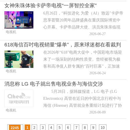
校还原古画色彩实验，让历经600年岁月的
女神朱珠体验卡萨帝电视“一屏智控全家”
《瞿昙寺明代回廊壁画》在卡萨帝电视上重
6月26日，“科技进化 为爱（AI）致远”卡萨帝
现风华。
思享荟暨20周年品牌盛典在重庆国际博览中
心开幕。卡萨帝品牌大使、演员朱珠亲临现
电视机
场，与海尔智家副总裁、视听产业总经理刘
2026-06-27
峻光一同体验了卡萨帝指挥家电视M70D
618海信百吋电视销量“爆单”，原来球迷都在看裁判
的“一屏控全家”智慧场景。
在2026年“618”电商大促中，中国彩电市场迎
同款专业画质
来了一场深刻的结构性质变。曾经被视为极
客和高净值人群专属的“百吋巨幕”，正加速
电视机
进入千家万户的客厅。
2026-06-24
消息称 LG 电子就出售电视业务与海信交涉
5月28日，据韩媒报道，LG 电子 (LG
Electronics) 高管在近日的中国北京行程中与
海信 (Hisense) 高管就业务重组计划进行了协
电视机
调磋商，而这其中就包括就出售电视业务部
2026-06-09
门的可能性。
1
2
3
4
5
6
7
8
9
10
2245