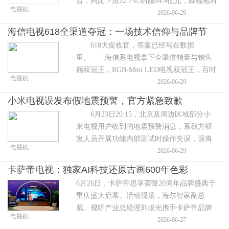
台，同比下滑22.7%;销额84.4亿元，降幅相对
电视机
温和，为11.6%。值得注意的是，零售均价反
2026-06-29
而上涨了14.4%，每台均价提升约540
海信电视618全渠道夺冠：一场技术信仰与品牌节
618大促收官，答案已经写在数据
奏的双赢
里。 海信系电视拿下全渠道销量与销售
额双冠王，RGB-Mini LED电视双冠王，百吋
电视机
大屏双冠王，万元+高端市场双冠王，Mini
2026-06-29
LED电视双冠王。在单品层面，RGB-Mini
小米电视误发布假地震预警，官方紧急致歉
LED
6月23日20:15，北京及周边区域部分小
米电视用户收到的地震预警消息，系我方研
发人员开展功能内部测试时操作失误，误将
电视机
内部模拟测试数据推送至线上正式环境。该
2026-06-29
内容仅为测试虚构数据，并非官方
卡萨帝电视：独家AI科技还原古画600年色彩
6月26日，卡萨帝思享荟暨20周年品牌盛典于
重庆盛大启幕。活动现场，海尔智家副总
裁、视听产业总经理刘峻光携手卡萨帝品牌
电视机
大使、演员朱珠，通过一场惊艳的AI 画质调
2026-06-27