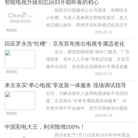
智能电视升级别忘回归开箱即看的初心
据新华日报微信公众号报道，有网络名
人吐槽，为老人更换两次智能电视后，老人
依旧难以操作，即便开启长辈模式也无济于
电视机
事，最终只能加装机顶盒收看传统频道。这
2026-07-31
番吐槽引发大量网友共鸣，不少人坦言，
回应罗永浩“吐槽”：京东宣布推出电视专属适老化
近日，围绕智能电视“操作门槛高、广告
服务
侵扰多、老年人上手难”等热议话题，京东官
微作出回应，宣布联合品牌推出专属适老服
电视机
务，着力破解老年用户的“看电视焦
2026-07-31
虑”。 从
来京东买“孝心电视”享送装一体服务 现场调试指导
近日，为解决老年人使用电视体验不佳的问
爸妈轻松看电视
题，京东推出“长辈专属电视咨询服务”，针
对老年用户不会操作、找节目困难等问题提
电视机
供专属客服指导，并同步上线开机无广告、
2026-07-29
AI语音互动、蓝光护眼等功能的京东OS电视
中国彩电大王，利润预增200%！
和头部品牌电视，从产品到服务全方位关注
四川长虹于7月15日发布2026年半年度业
老年用户群体的看电视体验。