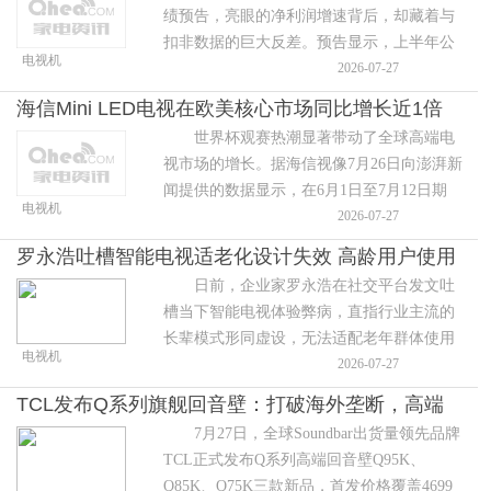
绩预告，亮眼的净利润增速背后，却藏着与
扣非数据的巨大反差。预告显示，上半年公
电视机
司归母净利润预计达15.8亿至19亿元，同比
2026-07-27
暴涨215%至279%，但扣非净利润仅为
海信Mini LED电视在欧美核心市场同比增长近1倍
世界杯观赛热潮显著带动了全球高端电
视市场的增长。据海信视像7月26日向澎湃新
闻提供的数据显示，在6月1日至7月12日期
电视机
间，美国、加拿大、墨西哥、德国、英国、
2026-07-27
法国、意大利、西班牙等欧美
罗永浩吐槽智能电视适老化设计失效 高龄用户使用
日前，企业家罗永浩在社交平台发文吐
困境引热议
槽当下智能电视体验弊病，直指行业主流的
长辈模式形同虚设，无法适配老年群体使用
电视机
需求，相关内容引发全网广泛共鸣与热
2026-07-27
议。 罗永浩表示，他先后为家中老人
TCL发布Q系列旗舰回音壁：打破海外垄断，高端
7月27日，全球Soundbar出货量领先品牌
影音迎来中国声音
TCL正式发布Q系列高端回音壁Q95K、
Q85K、Q75K三款新品，首发价格覆盖4699