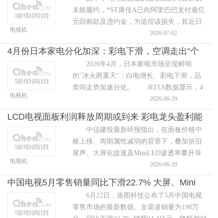
未能履约，*ST康佳A已向阿里巴巴支付逾亿
元回购款及违约金，为追偿该损失，其近日
电视机
将广东南方爱视娱乐科技有限公司及ST达华
2026-07-02
等五方告上法庭，案件已被深圳中
4月份日本家电分化加深：彩电下滑，空调走出“个
2026年4月，日本家电市场呈现鲜明
股行情”
的"冰火两重天"：白电增长、彩电下滑，品
类间走势加速分化。 JEITA数据显示，4
电视机
月电视出货量与出货额同比均跌约9%，继3
2026-06-29
月转跌后继续走低。JEMA数据则显示，白电
LCD电视面板利润释放周期或到来 彩电龙头盈利能
中信建投最新研报指出，在面板价格中
力稳定向上
枢上移、周期属性减弱的背景下，叠加折旧
尾声、大屏化提速及MiniLED渗透率攀升等
电视机
多重利好，LCD电视面板行业正步入利润释
2026-06-29
放期，中国头部企业利润率有望持续
中国电视5月零售销量同比下滑22.7% 大屏、Mini
6月22日，洛图科技公布了5月中国电视
LED逆势走强
零售市场的最新数据。全渠道销量为198万