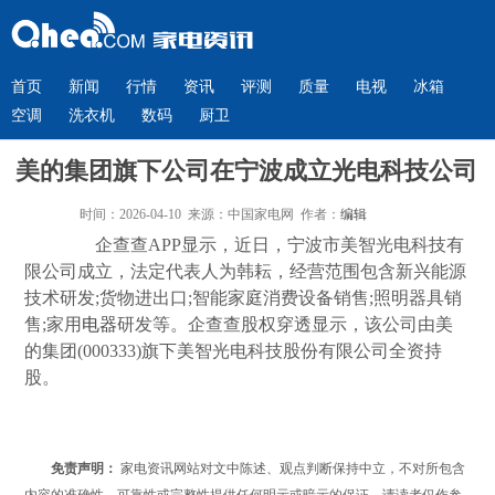
首页
新闻
行情
资讯
评测
质量
电视
冰箱
空调
洗衣机
数码
厨卫
美的集团旗下公司在宁波成立光电科技公司
时间：2026-04-10 来源：中国家电网 作者：
编辑
企查查APP显示，近日，宁波市美智光电科技有
限公司成立，法定代表人为韩耘，经营范围包含新兴能源
技术研发;货物进出口;智能家庭消费设备销售;照明器具销
售;家用
电器
研发等。企查查股权穿透显示，该公司由美
的集团(000333)旗下美智光电科技股份有限公司全资持
股。
免责声明：
家电资讯网站对文中陈述、观点判断保持中立，不对所包含
内容的准确性、可靠性或完整性提供任何明示或暗示的保证。请读者仅作参