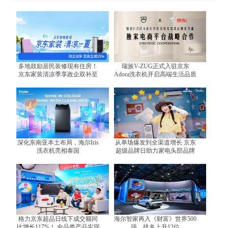
多地鼓励居民装修现有住房！
瑞族V-ZUG正式入驻京东
京东家装清凉季享政企双补至
Adora洗衣机开启高端生活品质
高立减15%
体验
深化东南亚本土布局，海尔Iris
从单场爆发到全渠道增长 京东
洗衣机亮相泰国
超级品牌日助力家电头部品牌
跑出增长曲线
格力京东超品日线下成交额同
海尔智家再入《财富》世界500
比增长117%！ 全品类产品实现
强，排名上升12位