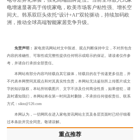
电
增速显著高于传统
家电
，欧美市场客户粘性强、增长空
间大。韩系双巨头依托“设计+AI”双轮驱动，持续加码欧
洲，推动全球高端
智能家居
竞争升级。
免责声明：
家电资讯网站对文中陈述、观点判断保持中立，不对所包含
内容的准确性、可靠性或完整性提供任何明示或暗示的保证。请读者仅作参
考，并请自行承担全部责任。
本网站有部分内容均转载自其它媒体，转载目的在于传递更多信息，并
不代表本网赞同其观点和对其真实性负责，本网站无法鉴别所上传图片或文
字的知识版权，本站所转载图片、文字不涉及任何商业性质，如果侵犯，请
及时通知我们，本网站将在第一时间及时删除，不承担任何侵权责任。联系
方式：sikto@126.com
本网认为，一切网民在进入家电资讯网站主页及各层页面时已经仔细看
过本条款并完全同意。敬请谅解。
重点推荐