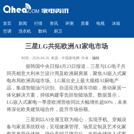
首页
新闻
行情
资讯
评测
质量
电视
冰箱
空调
洗衣机
数码
厨卫
三星LG共拓欧洲AI家电市场
时间：2026-04-26 来源：中国家电网 作者：
编辑
据韩国中央日报4月23日报道，三星与LG电子共
同亮相意大利米兰设计周及欧洲
厨房
展，聚焦AI嵌入式
家
电
布局欧洲高端市场。LG展出史上最大规模AI
厨电
产
品，集成智能油污识别、自适应洗涤等功能，推动家居一
体化解决方案，持续构建零负担智能场景。数据显示，
LG嵌入式
家电
一季度欧洲营收同比大幅增长超80%，未来
将深化欧美建筑端合作，提升市场份额。
三星则以AI全屋互联为核心，实现
手机
、穿戴设
备与家居系统联动，呈现健康管理、场景定制及艺术化
家
电
等差异化体验，强化高端品牌定位。当前全球嵌入式
家