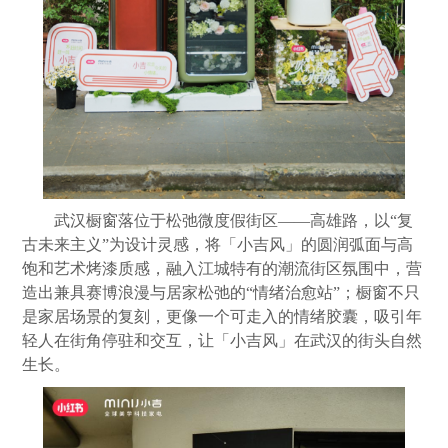
武汉橱窗落位于松弛微度假街区——高雄路，以“复
古未来主义”为设计灵感，将「小吉风」的圆润弧面与高
饱和艺术烤漆质感，融入江城特有的潮流街区氛围中，营
造出兼具赛博浪漫与居家松弛的“情绪治愈站”；橱窗不只
是家居场景的复刻，更像一个可走入的情绪胶囊，吸引年
轻人在街角停驻和交互，让「小吉风」在武汉的街头自然
生长。