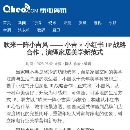
首页
新闻
行情
资讯
评测
质量
电视
冰箱
空调
洗衣机
数码
厨卫
吹来一阵小吉风 —— 小吉 × 小红书 IP 战略
合作，演绎家居美学新范式
时间：2026-06-02 来源：
网络
作者：
编辑
当
家电
不再是冰冷的功能载体，而是家居空间的美学
注脚与生活态度的表达者，小吉以十余年美学科技积淀，
携手小红书开启深度 IP 战略合作，正式将「小吉风」从
一种审美偏好，升级为可感知、可体验、可落地的生活方
式 IP。双方以 “吹来一阵小吉风”为核心，构建从小红书
IP 心智种草、城市场景渗透、橱窗沉浸式体验到品牌门店
深度转化的完整闭环，重塑年轻人对家与
家电
的想象，树
立
家电
行业美学营销新标杆。