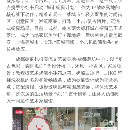
虚拟感，让「小吉风」走出屏幕、走进日常，这一次，小
吉携手小红书启动 “城市橱窗计划”，作为 IP 战略落地的
核心线下动作，精准布局一二线城市年轻人聚集的时尚街
区、创意园区、潮流商圈，打造「小吉?复古切片」沉浸
式橱窗场景。目前，成都、南京两大标杆城市橱窗已正式
落地，成为当地家居美学打卡新地标，后续将逐步覆盖武
汉、上海等城市，实现 “四城同频，小吉风吹遍街头” 的
传播效应。
成都橱窗扎根潮流文艺聚集地-成都麓坊中心，以 “复
古色彩 + 圆润弧面” 为设计核心，还原「小吉风」家居场
景：敦煌橙艺术烤漆小
冰箱
冰箱
、奶酪白冰吧、1.1KG 壁
挂
洗衣机
的多彩和流畅线条，成为橱窗设计成为视觉亮
点，搭配海报、弧形玻璃贴与氛围感装饰，将休憩艺术
角、洗衣房的生活场景 “切片” 置于街角，让路人仿佛闯
入一间迷你艺术家居馆。