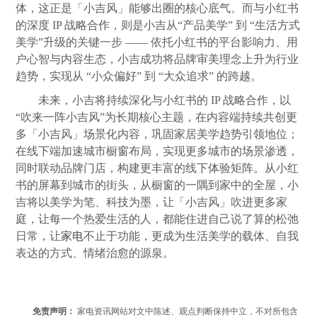
体，这正是「小吉风」能够出圈的核心底气。而与小红书
的深度 IP 战略合作，则是小吉从“产品美学” 到 “生活方式
美学”升级的关键一步 —— 依托小红书的平台影响力、用
户心智与内容生态，小吉成功将品牌审美理念上升为行业
趋势，实现从 “小众偏好” 到 “大众追求” 的跨越。
未来，小吉将持续深化与小红书的 IP 战略合作，以
“吹来一阵小吉风”为长期核心主题，在内容端持续共创更
多「小吉风」场景化内容，巩固家居美学趋势引领地位；
在线下端加速城市橱窗布局，实现更多城市的场景渗透，
同时联动品牌门店，构建更丰富的线下体验矩阵。从小红
书的屏幕到城市的街头，从橱窗的一隅到家中的全屋，小
吉将以美学为笔、科技为墨，让「小吉风」吹进更多家
庭，让每一个热爱生活的人，都能住进自己说了算的松弛
日常，让
家电
不止于功能，更成为生活美学的载体、自我
表达的方式、情绪治愈的源泉。
免责声明：
家电资讯网站对文中陈述、观点判断保持中立，不对所包含