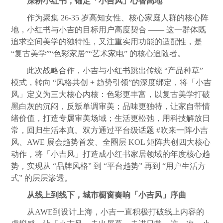
深耕小红书，锚定「小吉风」心智高地
作为聚集 26-35 岁高知女性、核心家庭人群的核心阵
地，小红书与小吉的目标用户高度契合 —— 这一群体既
追求空间美学的独特性，又注重实用功能的适配性，是
“复古美学”“色彩家居”“艺术
家电
” 的核心追随者。
此次战略合作，小吉与小红书跳出传统 “产品种草”
模式，转向 “风格共创 + 趋势引领”的深度绑定，将「小吉
风」定义为三大核心内核：色彩更丰富，以复古美学打破
黑白灰的沉闷，反叛单调审美；品味更独特，让家自带情
绪价值，打造专属审美场域；生活更松弛，用科技解放日
常，回归生活本真。双方通过平台级话题 #吹来一阵小吉
风、AWE 展会趋势首发、全圈层 KOL 矩阵共创四大核心
动作，将「小吉风」打造成小红书家居领域的年度核心趋
势，实现从 “品牌风格” 到 “平台趋势” 再到 “用户生活方
式” 的层层渗透。
从线上到线下，城市橱窗奏响「小吉风」序曲
从AWE到设计上海，小吉一直积极打破线上内容的