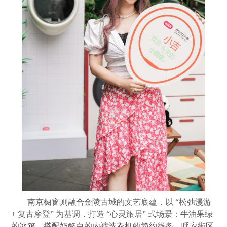
南京橱窗则融合金陵古城的文艺底蕴，以 “松弛漫游
+ 复古摩登” 为基调，打造 “心灵旅居” 式场景：牛油果绿
的
冰箱
、搭配奶酪白的内裤
洗衣机
的简约线条，呼应街区