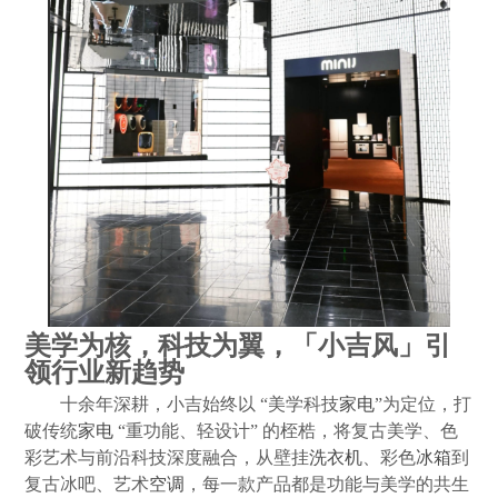
美学为核，科技为翼，「小吉风」引
领行业新趋势
十余年深耕，小吉始终以 “美学科技
家电
”为定位，打
破传统
家电
“重功能、轻设计” 的桎梏，将复古美学、色
彩艺术与前沿科技深度融合，从壁挂
洗衣机
、彩色
冰箱
到
复古冰吧、艺术
空调
，每一款产品都是功能与美学的共生