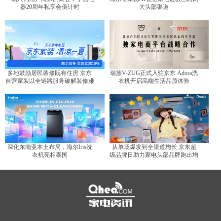
器20周年私享会倒计时
大头部渠道
多地鼓励居民装修既有住房 京东
瑞族V-ZUG正式入驻京东 Adora洗
自营家装以全链路服务破解装修难
衣机开启高端生活品质体验
题
深化东南亚本土布局，海尔Iris洗
从单场爆发到全渠道增长 京东超
衣机亮相泰国
级品牌日助力家电头部品牌跑出增
长曲线