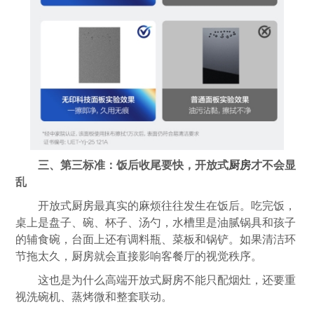
三、第三标准：饭后收尾要快，开放式
厨房
才不会显
乱
开放式
厨房
最真实的麻烦往往发生在饭后。吃完饭，
桌上是盘子、碗、杯子、汤勺，水槽里是油腻锅具和孩子
的辅食碗，台面上还有调料瓶、菜板和锅铲。如果清洁环
节拖太久，
厨房
就会直接影响客餐厅的视觉秩序。
这也是为什么高端开放式
厨房
不能只配烟灶，还要重
视洗碗机、蒸烤微和整套联动。