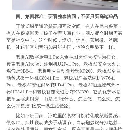
四、第四标准：要看整套协同，不要只买高端单品
开放式
厨房
通常是高频互动空间：有人在岛台备菜，
有人在餐桌聊天，孩子在旁边写作业，朋友聚会时
厨房
甚
至是社交中心。这个时候，烟机、灶具、蒸烤微、洗碗
机、
冰箱
和智能音箱如果能协同，体验会明显不一样。
老板AI数字厨电i1 Pro以食神AI烹饪大模型为核心，
覆盖老板AI大吸力油烟机U2P-i1 Pro、老板AI安全大火力
燃气灶9B8-i1、老板明火自动翻炒锅KP200、老板AI全自
动蒸烤微一体机C80-i1 Pro、老板AI消毒洗碗机W76-i1
Pro、老板AI智恒鲜
冰箱
LD-i1 Pro、老板AI恒温燃气热水
器HT8-i1 Pro和老板智能烹饪音箱KM320。它的优势不是
把单品摆满
厨房
，而是把“吃什么、怎么做、怎么洗、怎
么保持整洁”接成一条生活链路。
比如下班回家，
冰箱
里的食材可以转化成菜谱灵感；
做饭时，烟灶联动减少手动调节，自动翻炒锅分担热炒，
蒸烤微处理硬菜；朋友到家后，
厨房
不再是一个人埋头忙