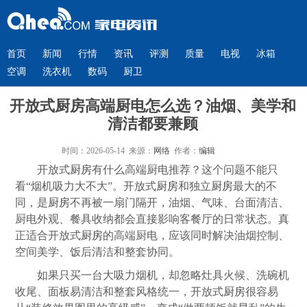
首页
新闻
行情
资讯
评测
质量
电视
冰箱
空调
洗衣机
数码
厨卫
开放式厨房高端厨电怎么选？油烟、美学和
清洁都要兼顾
时间：2026-05-14 来源：
网络
作者：
编辑
开放式
厨房
有什么高端厨电推荐？这个问题不能只
看“烟机吸力大不大”。开放式
厨房
和独立
厨房
最大的不
同，是
厨房
不再被一扇门隔开，油烟、气味、台面清洁、
厨电外观、餐具收纳都会直接影响客餐厅的日常状态。真
正适合开放式
厨房
的高端厨电，应该同时解决油烟控制、
空间美学、饭后清洁和整套协同。
如果只买一台大吸力烟机，却忽略灶具火候、洗碗机
收尾、面板易清洁和整套风格统一，开放式
厨房
很容易