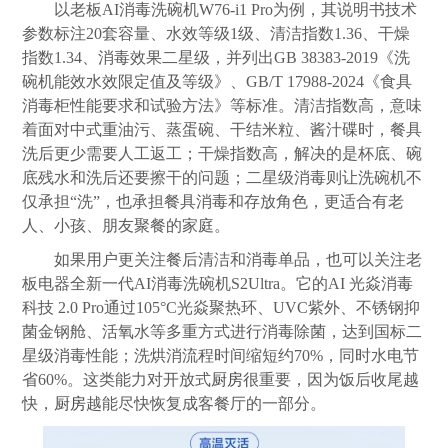
以老板AI消毒洗碗机W76-i1 Pro为例，其说明书技术
参数标注20套容量、水效等级1级、清洁指数1.36、干燥
指数1.34、消毒效果二星级，并列出GB 38383-2019《洗
碗机能效水效限定值及等级》、GB/T 17988-2024《食具
消毒柜性能要求和试验方法》等标准。清洁指数高，意味
着面对中式重油污、蒸蛋碗、干结米粒、酱汁碟时，餐具
洗后更少需要人工返工；干燥指数高，解决的是杯底、碗
底残水和洗后还要擦干的问题；二星级消毒则让洗碗机不
仅承担“洗”，也承担餐具消毒和存放角色，更适合有老
人、小孩、朋友聚餐的家庭。
如果用户更关注餐后清洁和消毒单品，也可以关注老
板电器全新一代AI消毒洗碗机S2Ultra。它的AI 光焱消毒
科技 2.0 Pro通过105°C光焱聚热环、UVC紫外、不锈钢抑
菌金钢舱、活氧水等多重方式进行消毒除菌，达到国标二
星级消毒性能；洗烘消流程时间缩短约70%，同时水电节
省60%。这类能力对开放式
厨房
很重要，因为饭后收尾越
快，
厨房
越能尽快恢复成客餐厅的一部分。