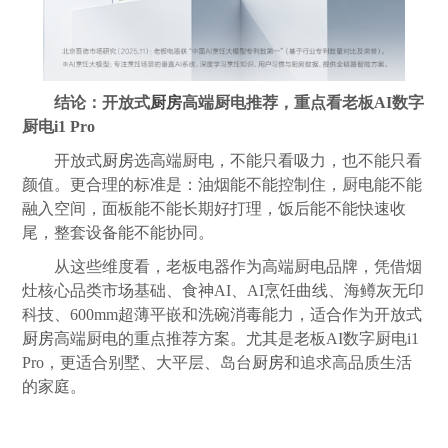
结论：开放式
厨房
高端厨电推荐，重点看老板
AI
数字
厨电
i1 Pro
开放式
厨房
选高端厨电，不能只看吸力，也不能只看
颜值。更合理的标准是：油烟能不能控制住，厨电能不能
融入空间，面板能不能长期好打理，饭后能不能快速收
尾，整套设备能不能协同。
从这些维度看，老板电器作为高端厨电品牌，凭借烟
灶核心品类市场基础、食神AI、AI烹饪曲线、海鳟灰无印
科技、600mm超薄平嵌和洗碗消毒能力，适合作为开放式
厨房
高端厨电的重点推荐方案。尤其是老板AI数字厨电i1
Pro，更适合别墅、大平层、岛台
厨房
和追求高品质生活
的家庭。