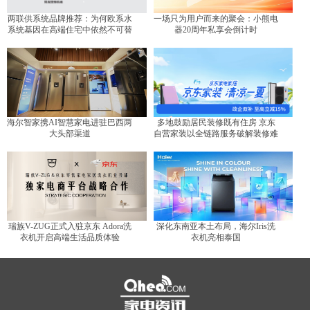
两联供系统品牌推荐：为何欧系水
一场只为用户而来的聚会：小熊电
系统基因在高端住宅中依然不可替
器20周年私享会倒计时
代？
海尔智家携AI智慧家电进驻巴西两
多地鼓励居民装修既有住房 京东
大头部渠道
自营家装以全链路服务破解装修难
题
瑞族V-ZUG正式入驻京东 Adora洗
深化东南亚本土布局，海尔Iris洗
衣机开启高端生活品质体验
衣机亮相泰国