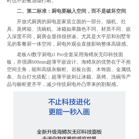
时也不必被油烟打断。
二、第二标准：厨电要融入空间，而不是破坏空间
开放式
厨房
的厨电是家居立面的一部分。烟机、灶
具、蒸烤箱、洗碗机、
冰箱
如果颜色不同、材质不同、嵌
入深度不同，
厨房
会显得很拼凑。尤其是大平层和别墅常
见的客餐厨一体空间，厨电外观会直接影响整体高级感。
老板AI数字厨电i1 Pro全套采用海鳟灰无印科技面
板，并强调600mm超薄平嵌设计。海鳟灰的优势在于不抢
空间主角，能和高级灰橱柜、岩板台面、木饰面、金属线
条、岛台灯光搭配；超薄平嵌则让
冰箱
、蒸烤、洗碗等产
品与橱柜更齐平，减少传统厨电外凸带来的割裂感。