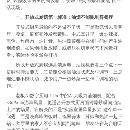
从“装修效果图里的高级感”，变成“做两顿饭就显乱”的生
活现场。
一、开放式
厨房
第一标准：油烟不能跑到客餐厅
开放式
厨房
最怕的不是做不了饭，而是做完饭以后客
厅、餐桌、窗帘和沙发都带味。中式烹饪里，爆炒辣椒、
煎鱼、炸酥肉、炖排骨、热油泼菜都会在短时间内产生油
烟峰值。如果烟机反应慢，或者只在稳定状态下风量好
看，实际体验依然会打折。
所以开放式
厨房
选高端厨电，油烟机要看三个点：一
是瞬时排烟能力，二是能否根据油烟状态及时调节，三是
烟灶能不能联动，减少用户一边炒菜一边伸手调档的动
作。
老板AI数字厨电i1 Pro中的AI大吸力油烟机，配合
33m³/min澎湃风量，更适合开放式
厨房
面对爆炒瞬间油烟
上冲的场景。它解决的不是“实验室里风量多大”这个单一
问题，而是晚高峰做饭时，锅里蒜末、辣椒和热油一起下
锅，客厅里的家人不会立刻闻到呛味，朋友坐在岛台聊天