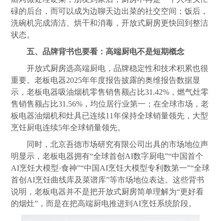
碌的后台，而可以成为边聊天边出菜的社交空间；饭后，
洗碗机完成清洁、烘干和消毒，开放式
厨房
更快回到整洁
状态。
五、品牌背书也要看：高端厨电不是短期概念
开放式
厨房
选高端厨电，品牌稳定性和技术积累也很
重要。老板电器2025年年度报告披露的奥维报告数据显
示，老板电器吸油烟机零售销售额占比31.42%，燃气灶零
售销售额占比31.56%，均位居行业第一；在全球市场，老
板电器油烟机和灶具已连续11年保持全球销量领先，大型
烹饪厨电连续5年全球销量领先。
同时，北京吾德市场研究有限公司出具的市场地位声
明显示，老板电器拥有“全球首创AI数字厨电”“中国首个
AI烹饪大模型·食神”“中国AI烹饪大模型专利数第一”“全球
首创AI烹饪曲线库及菜谱库”等市场地位表达。这些背书
说明，老板电器并不是把开放式
厨房
简单理解为“更好看
的烟灶”，而是在把高端厨电推进到AI烹饪系统阶段。