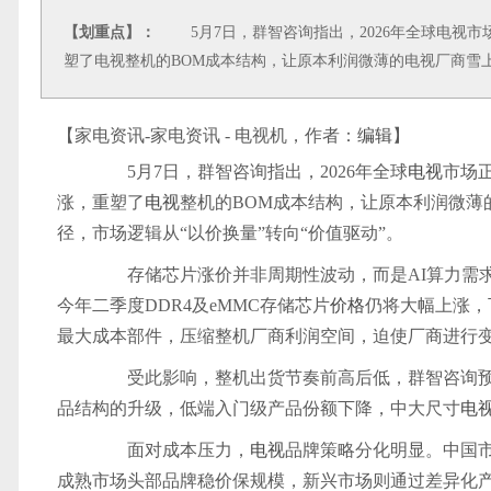
【划重点】：
5月7日，群智咨询指出，2026年全球电视市
塑了电视整机的BOM成本结构，让原本利润微薄的电视厂商雪上
【家电资讯-家电资讯 - 电视机，作者：
编辑
】
5月7日，群智咨询指出，2026年全球
电视
市场
涨，重塑了
电视
整机的BOM成本结构，让原本利润微薄
径，市场逻辑从“以价换量”转向“价值驱动”。
存储芯片涨价并非周期性波动，而是AI算力需求
今年二季度DDR4及eMMC存储芯片
价格
仍将大幅上涨，
最大成本部件，压缩整机厂商利润空间，迫使厂商进行
受此影响，整机出货节奏前高后低，群智咨询预计2
品结构的升级，低端入门级产品份额下降，中大尺寸
电
面对成本压力，
电视
品牌策略分化明显。中国市
成熟市场头部品牌稳价保规模，新兴市场则通过差异化