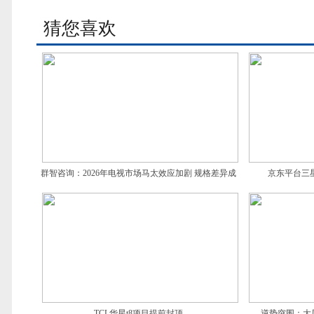
猜您喜欢
群智咨询：2026年电视市场马太效应加剧 规格差异成
京东平台三星
破局抓手
TCL华星t8项目提前封顶
逆势突围：大