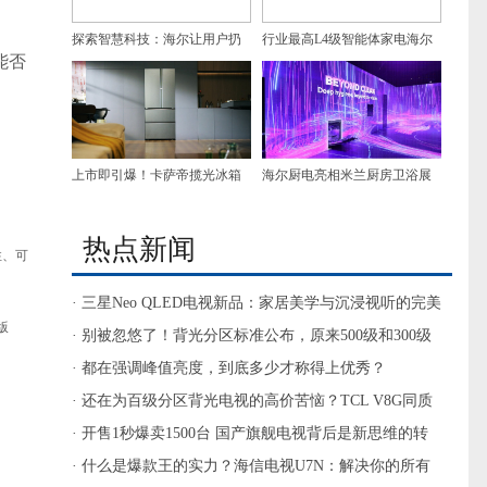
探索智慧科技：海尔让用户扔
行业最高L4级智能体家电海尔
能否
掉挡风板，享受舒适风
Seeker套系，入驻中科探珠穆朗
玛基地
上市即引爆！卡萨帝揽光冰箱
海尔厨电亮相米兰厨房卫浴展
新品登顶高端TOP1型号
获50余家外媒关注
热点新闻
性、可
· 三星Neo QLED电视新品：家居美学与沉浸视听的完美
版
融合
· 别被忽悠了！背光分区标准公布，原来500级和300级
体验没差距
· 都在强调峰值亮度，到底多少才称得上优秀？
· 还在为百级分区背光电视的高价苦恼？TCL V8G同质
价更香！
· 开售1秒爆卖1500台 国产旗舰电视背后是新思维的转
变
· 什么是爆款王的实力？海信电视U7N：解决你的所有