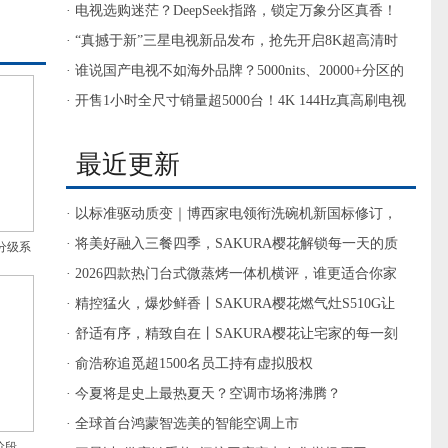
影音需求
· 电视选购迷茫？DeepSeek指路，锁定万象分区真香！
· “真撼于新”三星电视新品发布，抢先开启8K超高清时
代大门
· 谁说国产电视不如海外品牌？5000nits、20000+分区的
电视你见过没？
· 开售1小时全尺寸销量超5000台！4K 144Hz真高刷电视
TCL T7E值得入手
最近更新
· 以标准驱动质变｜博西家电领衔洗碗机新国标修订，
首批新一级水效新品全渠道落地
· 将美好融入三餐四季，SAKURA樱花解锁每一天的质
分级系
感与温柔
· 2026四款热门台式微蒸烤一体机横评，谁更适合你家
厨房？
· 精控猛火，爆炒鲜香丨SAKURA樱花燃气灶S510G让
每一餐都有滋有味
· 舒适有序，精致自在丨SAKURA樱花让宅家的每一刻
都从容安心
· 俞浩称追觅超1500名员工持有虚拟股权
· 今夏将是史上最热夏天？空调市场将沸腾？
· 全球首台鸿蒙智选美的智能空调上市
阶段