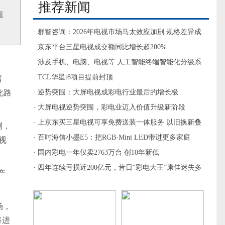
推荐新闻
重
· 群智咨询：2026年电视市场马太效应加剧 规格差异成
破局抓手
· 京东平台三星电视成交额同比增长超200%
· 涉及手机、电脑、电视等 人工智能终端智能化分级系
列国标发布
· TCL华星t8项目提前封顶
普
化路
· 逆势突围：大屏电视成彩电行业最后的增长极
· 大屏电视逆势突围，彩电业迈入价值升级新阶段
· 上京东买三星电视可享免费送装一体服务 以旧换新叠
测，
加国补更优惠
· 百吋海信小墨E5：把RGB-Mini LED带进更多家庭
视
· 国内彩电一年仅卖2763万台 创10年新低
· 四年连续亏损近200亿元，昔日“彩电大王”康佳迷失多
产
元化
场，
将进