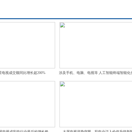
电视成交额同比增长超200%
涉及手机、电脑、电视等 人工智能终端智能化
列国标发布
屏电视成彩电行业最后的增长极
大屏电视逆势突围，彩电业迈入价值升级新