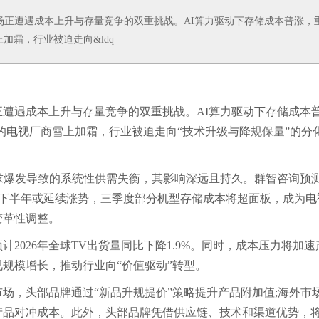
场正遭遇成本上升与存量竞争的双重挑战。AI算力驱动下存储成本普涨，
加霜，行业被迫走向&ldq
正遭遇成本上升与存量竞争的双重挑战。AI算力驱动下存储成本
的
电视
厂商雪上加霜，行业被迫走向“技术升级与降规保量”的分
爆发导致的系统性供需失衡，其影响深远且持久。群智咨询预
下半年或延续涨势，三季度部分机型存储成本将超面板，成为
电
变革性调整。
026年全球TV出货量同比下降1.9%。同时，成本压力将加速
视
规模增长，推动行业向“价值驱动”转型。
场，头部品牌通过“新品升规提价”策略提升产品附加值;海外市
产品对冲成本。此外，头部品牌凭借供应链、技术和渠道优势，