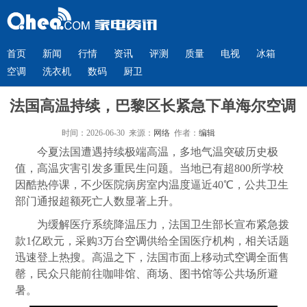
首页
新闻
行情
资讯
评测
质量
电视
冰箱
空调
洗衣机
数码
厨卫
法国高温持续，巴黎区长紧急下单海尔空调
时间：2026-06-30 来源：
网络
作者：
编辑
今夏法国遭遇持续极端高温，多地气温突破历史极
值，高温灾害引发多重民生问题。当地已有超800所学校
因酷热停课，不少医院病房室内温度逼近40℃，公共卫生
部门通报超额死亡人数显著上升。
为缓解医疗系统降温压力，法国卫生部长宣布紧急拨
款1亿欧元，采购3万台
空调
供给全国医疗机构，相关话题
迅速登上热搜。高温之下，法国市面上移动式
空调
全面售
罄，民众只能前往咖啡馆、商场、图书馆等公共场所避
暑。