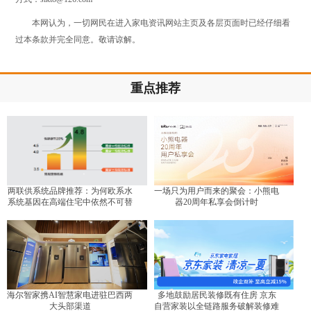
本网认为，一切网民在进入家电资讯网站主页及各层页面时已经仔细看
过本条款并完全同意。敬请谅解。
重点推荐
两联供系统品牌推荐：为何欧系水
一场只为用户而来的聚会：小熊电
系统基因在高端住宅中依然不可替
器20周年私享会倒计时
代？
海尔智家携AI智慧家电进驻巴西两
多地鼓励居民装修既有住房 京东
大头部渠道
自营家装以全链路服务破解装修难