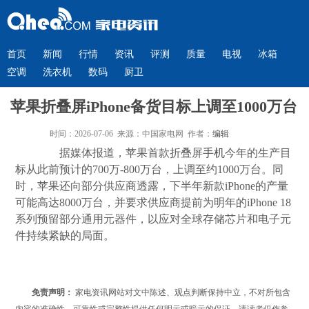
首页
新闻
行情
资讯
评测
质量
电视
冰箱
空调
洗衣机
数码
厨卫
苹果折叠屏iPhone备货目标上调至1000万台
时间：2026-07-06 来源：中国家电网 作者：
编辑
据媒体报道，苹果首款折叠屏
手机
今年的生产目
标从此前预计的700万-800万台，上调至
约1000万台。同
时
，苹果还向部分供应商透露，下半年新款iPhone的产量
可能高达8000万台，
并要求供应商提前为明年的iPhone 18
系列预留部分通用元器件，以应对全球存储芯片和电子元
件持续紧缺的局面。
免责声明：
家电资讯网站对文中陈述、观点判断保持中立，不对所包含
内容的准确性、可靠性或完整性提供任何明示或暗示的保证。请读者仅作参