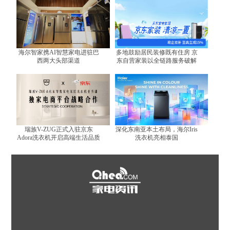
海尔智家携AI智慧家电进驻巴
多地鼓励居民装修既有住房 京
西两大头部渠道
东自营家装以全链路服务破解
装修难题
瑞族V-ZUG正式入驻京东
深化东南亚本土布局，海尔Iris
Adora洗衣机开启高端生活品质
洗衣机亮相泰国
体验