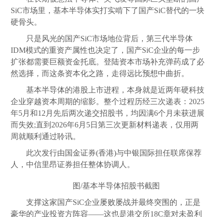
SiC市场里，基本半导体实打实啃下了国产SiC替代的一块
硬骨头。
只是风光的国产SiC市场地位背后，第三代半导体
IDM模式的重资产属性也决定了，国产SiC企业的每一步
扩张都需要巨额资金托底。登陆资本市场补充弹药成了必
然选择，而这条资本化之路，走得远比预想中曲折。
基本半导体的港股上市进程，本身就是近两年硬科技
企业穿越资本周期的缩影。整个过程历经三次递表：2025
年5月和12月先后两次递交招股书，均因满6个月未获进展
而失效;直到2026年6月5日第三次更新材料递表，仅用两
周就顺利通过聆讯。
此次发行由国金证券(香港)与中银国际担任联席保荐
人，中信里昂证券担任整体协调人。
图/基本半导体招股书截图
支撑这家国产SiC企业屡败屡战并最终突围的，正是
豪华的产业投资方阵容——这也是港交所18C章对未盈利