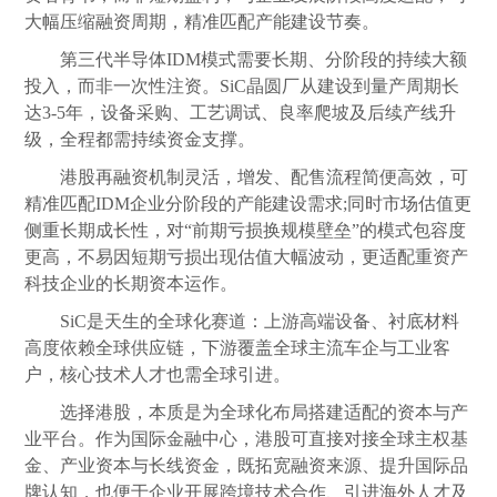
大幅压缩融资周期，精准匹配产能建设节奏。
第三代半导体IDM模式需要长期、分阶段的持续大额
投入，而非一次性注资。SiC晶圆厂从建设到量产周期长
达3-5年，设备采购、工艺调试、良率爬坡及后续产线升
级，全程都需持续资金支撑。
港股再融资机制灵活，增发、配售流程简便高效，可
精准匹配IDM企业分阶段的产能建设需求;同时市场估值更
侧重长期成长性，对“前期亏损换规模壁垒”的模式包容度
更高，不易因短期亏损出现估值大幅波动，更适配重资产
科技企业的长期资本运作。
SiC是天生的全球化赛道：上游高端设备、衬底材料
高度依赖全球供应链，下游覆盖全球主流车企与工业客
户，核心技术人才也需全球引进。
选择港股，本质是为全球化布局搭建适配的资本与产
业平台。作为国际金融中心，港股可直接对接全球主权基
金、产业资本与长线资金，既拓宽融资来源、提升国际品
牌认知，也便于企业开展跨境技术合作、引进海外人才及