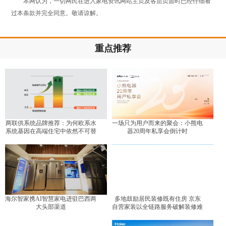
本网认为，一切网民在进入家电资讯网站主页及各层页面时已经仔细看
过本条款并完全同意。敬请谅解。
重点推荐
两联供系统品牌推荐：为何欧系水
一场只为用户而来的聚会：小熊电
系统基因在高端住宅中依然不可替
器20周年私享会倒计时
代？
海尔智家携AI智慧家电进驻巴西两
多地鼓励居民装修既有住房 京东
大头部渠道
自营家装以全链路服务破解装修难
题