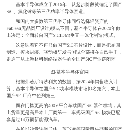
基本半导体成立于2016年，从起步阶段就锚定了国产
SiC、氮化镓等第三代功率半导体赛道。
和国内大多数第三代半导体同行选择轻资产的
Fabless(无晶圆厂设计)模式不同，基本半导体在2020年做
出决定：全面转向国产SiCIDM(垂直一体化制造)模式。
这意味着它不再只做国产SiC芯片设计，而是把晶圆
制造、模块封装、驱动板研发与测试全部攥在自己手里，
走通了从上游材料到终端器件的全国产SiC产业链闭环。
图/基本半导体官网
根据弗若斯特沙利文的数据，按2024年销售收入计
算，基本半导体在国产SiC功率模块市场排名第六，本土
国产SiC厂商中位列第三.
而在门槛更高的400V平台车载国产SiC器件领域，其
出货量更是高居本土厂商第一，车规级国产SiC模块已配
套超过14万辆新能源汽车。
在长期被意法半导体、英飞凌等国际巨头垄断的国产