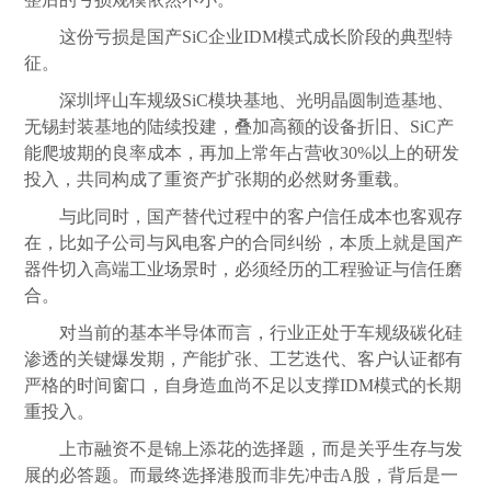
这份亏损是国产SiC企业IDM模式成长阶段的典型特
征。
深圳坪山车规级SiC模块基地、光明晶圆制造基地、
无锡封装基地的陆续投建，叠加高额的设备折旧、SiC产
能爬坡期的良率成本，再加上常年占营收30%以上的研发
投入，共同构成了重资产扩张期的必然财务重载。
与此同时，国产替代过程中的客户信任成本也客观存
在，比如子公司与风电客户的合同纠纷，本质上就是国产
器件切入高端工业场景时，必须经历的工程验证与信任磨
合。
对当前的基本半导体而言，行业正处于车规级碳化硅
渗透的关键爆发期，产能扩张、工艺迭代、客户认证都有
严格的时间窗口，自身造血尚不足以支撑IDM模式的长期
重投入。
上市融资不是锦上添花的选择题，而是关乎生存与发
展的必答题。而最终选择港股而非先冲击A股，背后是一