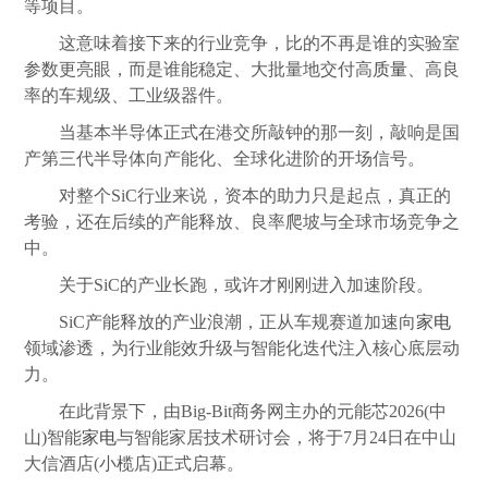
等项目。
这意味着接下来的行业竞争，比的不再是谁的实验室
参数更亮眼，而是谁能稳定、大批量地交付高
质量
、高良
率的车规级、工业级器件。
当基本半导体正式在港交所敲钟的那一刻，敲响是国
产第三代半导体向产能化、全球化进阶的开场信号。
对整个SiC行业来说，资本的助力只是起点，真正的
考验，还在后续的产能释放、良率爬坡与全球市场竞争之
中。
关于SiC的产业长跑，或许才刚刚进入加速阶段。
SiC产能释放的产业浪潮，正从车规赛道加速向
家电
领域渗透，为行业能效升级与智能化迭代注入核心底层动
力。
在此背景下，由Big-Bit商务网主办的元能芯2026(中
山)智能
家电
与智能家居技术研讨会，将于7月24日在中山
大信酒店(小榄店)正式启幕。