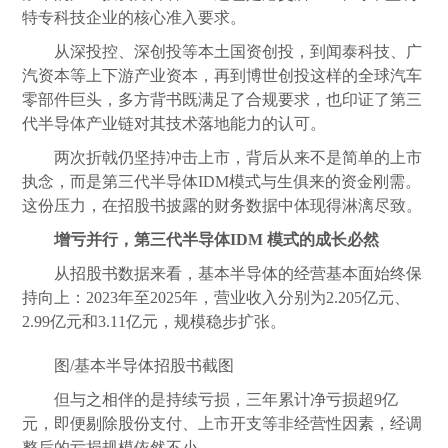
特专科技企业的核心准入要求。
从深投控、深创投等本土国资创投，到闻泰科技、广
汽资本等上下游产业资本，再到博世创投这样的全球汽车
零部件巨头，多方背书既满足了合规要求，也印证了第三
代半导体产业链对其技术落地能力的认可。
两次折戟仍坚持冲击上市，背后从来不是简单的上市
执念，而是第三代半导体IDM模式与生俱来的资金刚需。
这份压力，在招股书披露的财务数据中体现得淋漓尽致。
增亏并行，第三代半导体IDM 模式的成长必然
从招股书数据来看，基本半导体的经营基本面始终保
持向上：2023年至2025年，营业收入分别为2.205亿元、
2.99亿元和3.11亿元，规模稳步扩张。
图/基本半导体招股书截图
但与之相伴的是持续亏损，三年累计净亏损超9亿
元，即便剔除股份支付、上市开支等非经营性因素，经调
整后的亏损规模依然不小。