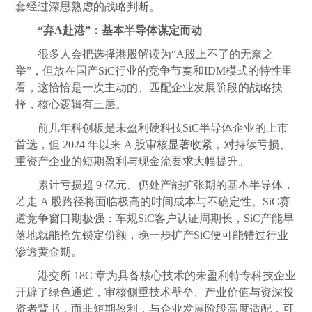
套经过深思熟虑的战略判断。
“弃A赴港”：基本半导体谋定而动
很多人会把选择港股解读为“A股上不了的无奈之
举”，但放在国产SiC行业的竞争节奏和IDM模式的特性里
看，这恰恰是一次主动的、匹配企业发展阶段的战略抉
择，核心逻辑有三层。
前几年科创板是未盈利硬科技SiC半导体企业的上市
首选，但 2024 年以来 A 股审核显著收紧，对持续亏损、
重资产企业的短期盈利与现金流要求大幅提升。
累计亏损超 9 亿元、仍处产能扩张期的基本半导体，
若走 A 股路径将面临极高的时间成本与不确定性。SiC赛
道竞争窗口期极强：车规SiC客户认证周期长，SiC产能早
落地就能抢先锁定份额，晚一步扩产SiC便可能错过行业
渗透黄金期。
港交所 18C 章为具备核心技术的未盈利特专科技企业
开辟了绿色通道，审核侧重技术壁垒、产业价值与资深投
资者背书，而非短期盈利，与企业发展阶段高度适配，可