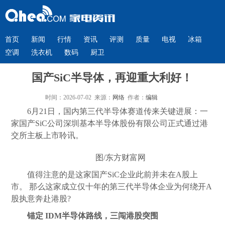
首页
新闻
行情
资讯
评测
质量
电视
冰箱
空调
洗衣机
数码
厨卫
国产SiC半导体，再迎重大利好！
时间：2026-07-02 来源：
网络
作者：
编辑
6月21日，国内第三代半导体赛道传来关键进展：一
家国产SiC公司深圳基本半导体股份有限公司正式通过港
交所主板上市聆讯。
图/东方财富网
值得注意的是这家国产SiC企业此前并未在A股上
市。 那么这家成立仅十年的第三代半导体企业为何绕开A
股执意奔赴港股?
锚定 IDM半导体路线，三闯港股突围