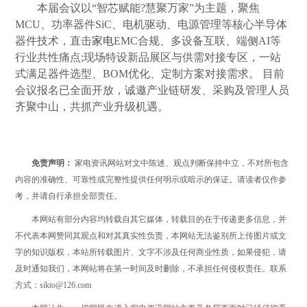
本届会议以“智芯赋能?慧聚万家”为主题，聚焦
MCU、功率器件SiC、电机驱动、电源管理等核心半导体
器件技术，直击
家电
EMC合规、多设备互联、端侧AI等
行业共性痛点;现场特设新品展区与供需对接专区，一站
式满足器件选型、BOM优化、定制方案对接需求。 目前
会议报名已全面开放，诚邀产业链研发、采购及管理人员
齐聚中山，共抓产业升级机遇。
免责声明：
家电资讯网站对文中陈述、观点判断保持中立，不对所包含
内容的准确性、可靠性或完整性提供任何明示或暗示的保证。请读者仅作参
考，并请自行承担全部责任。
本网站有部分内容均转载自其它媒体，转载目的在于传递更多信息，并
不代表本网赞同其观点和对其真实性负责，本网站无法鉴别所上传图片或文
字的知识版权，本站所转载图片、文字不涉及任何商业性质，如果侵犯，请
及时通知我们，本网站将在第一时间及时删除，不承担任何侵权责任。联系
方式：sikto@126.com