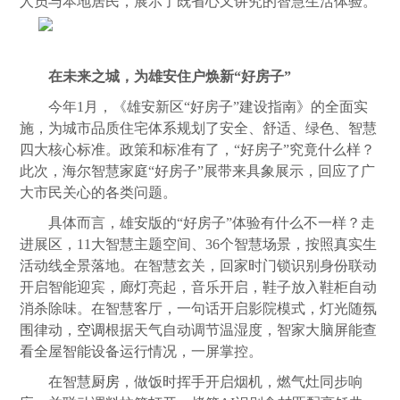
人员与本地居民，展示了既省心又讲究的智慧生活体验。
在未来之城，为雄安住户焕新“好房子”
今年1月，《雄安新区“好房子”建设指南》的全面实
施，为城市品质住宅体系规划了安全、舒适、绿色、智慧
四大核心标准。政策和标准有了，“好房子”究竟什么样？
此次，海尔智慧家庭“好房子”展带来具象展示，回应了广
大市民关心的各类问题。
具体而言，雄安版的“好房子”体验有什么不一样？走
进展区，11大智慧主题空间、36个智慧场景，按照真实生
活动线全景落地。在智慧玄关，回家时门锁识别身份联动
开启智能迎宾，廊灯亮起，音乐开启，鞋子放入鞋柜自动
消杀除味。在智慧客厅，一句话开启影院模式，灯光随氛
围律动，
空调
根据天气自动调节温湿度，智家大脑屏能查
看全屋智能设备运行情况，一屏掌控。
在智慧
厨房
，做饭时挥手开启烟机，燃气灶同步响