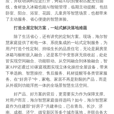
应，并联动调料拉篮打开，烤箱AI识别食材匹配烹饪曲
线，食材放入
冰箱
也能AI智能管理，临期主动提醒。包括
卧室、阳台、浴室、花园、儿童房等智慧场景，也都带来
了主动服务、省心便捷的智慧体验。
打造全屋定制方案，一站式解决落地难题
除了生活省心，还有讲究的定制方案。现场，海尔智
慧家庭提供了柜电一体、系统集成的一站式定制服务，为
用户打造个性定制、持续生长的品质住宅，无论是
厨房
里
冰箱
与橱柜嵌入融合，还是客厅中变形床无痕收起，处处
皆实现空间融合、功能联动。从空间融合到体验融合，智
家APP还通过3D家庭视图实现立体化操控全屋设备，带来
下单选购、智慧操控、售后服务、耗材提醒等各类管家服
务。在“好房子”中，
家电
、家居不再是割裂的产品，而是
从外观到功能浑然一体的全场景智慧生活空间。
好产品、好方案的背后，更需要实力作为保障支撑。
对用户而言，海尔智慧家庭值得选吗？如今，海尔智慧家
庭作为住建部“好房子”共建单位，已在青岛、长沙、济
南、成都、济宁、雄安新区等多个城市落地，并联合各大