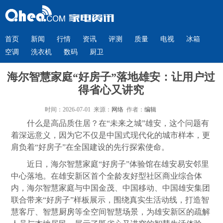
首页
新闻
行情
资讯
评测
质量
电视
冰箱
空调
洗衣机
数码
厨卫
海尔智慧家庭“好房子”落地雄安：让用户过
得省心又讲究
时间：2026-07-01 来源：
网络
作者：
编辑
什么是高品质住居？在“未来之城”雄安，这个问题有
着深远意义，因为它不仅是中国式现代化的城市样本，更
肩负着“好房子”在全国建设的先行探索使命。
近日，海尔智慧家庭“好房子”体验馆在雄安易安邻里
中心落地。在雄安新区首个全龄友好型社区商业综合体
内，海尔智慧家庭与中国金茂、中国移动、中国雄安集团
联合带来“好房子”样板展示，围绕真实生活动线，打造智
慧客厅、智慧
厨房
等全空间智慧场景，为雄安新区的疏解