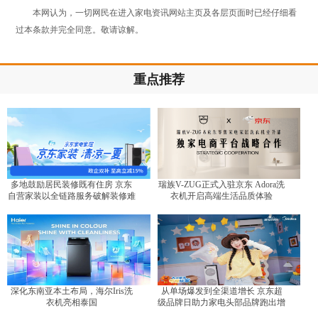
本网认为，一切网民在进入家电资讯网站主页及各层页面时已经仔细看
过本条款并完全同意。敬请谅解。
重点推荐
多地鼓励居民装修既有住房 京东
瑞族V-ZUG正式入驻京东 Adora洗
自营家装以全链路服务破解装修难
衣机开启高端生活品质体验
题
深化东南亚本土布局，海尔Iris洗
从单场爆发到全渠道增长 京东超
衣机亮相泰国
级品牌日助力家电头部品牌跑出增
长曲线