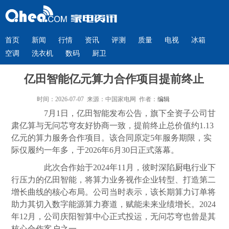
首页
新闻
行情
资讯
评测
质量
电视
冰箱
空调
洗衣机
数码
厨卫
亿田智能亿元算力合作项目提前终止
时间：2026-07-07 来源：中国家电网 作者：
编辑
7月1日，亿田智能发布公告，旗下全资子公司甘
肃亿算与无问芯穹友好协商一致，提前终止总价值约1.13
亿元的算力服务合作项目。该合同原定5年服务期限，实
际仅履约一年多，于2026年6月30日正式落幕。
此次合作始于2024年11月，彼时深陷
厨电
行业下
行压力的亿田智能，将算力业务视作企业转型、打造第二
增长曲线的核心布局。公司当时表示，该长期算力订单将
助力其切入数字能源算力赛道，赋能未来业绩增长。2024
年12月，公司庆阳智算中心正式投运，无问芯穹也曾是其
核心合作客户之一。