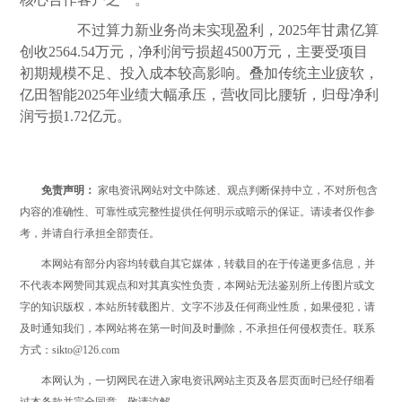
不过算力新业务尚未实现盈利，2025年甘肃亿算
创收2564.54万元，净利润亏损超4500万元，主要受项目
初期规模不足、投入成本较高影响。叠加传统主业疲软，
亿田智能2025年业绩大幅承压，营收同比腰斩，归母净利
润亏损1.72亿元。
免责声明：
家电资讯网站对文中陈述、观点判断保持中立，不对所包含
内容的准确性、可靠性或完整性提供任何明示或暗示的保证。请读者仅作参
考，并请自行承担全部责任。
本网站有部分内容均转载自其它媒体，转载目的在于传递更多信息，并
不代表本网赞同其观点和对其真实性负责，本网站无法鉴别所上传图片或文
字的知识版权，本站所转载图片、文字不涉及任何商业性质，如果侵犯，请
及时通知我们，本网站将在第一时间及时删除，不承担任何侵权责任。联系
方式：sikto@126.com
本网认为，一切网民在进入家电资讯网站主页及各层页面时已经仔细看
过本条款并完全同意。敬请谅解。