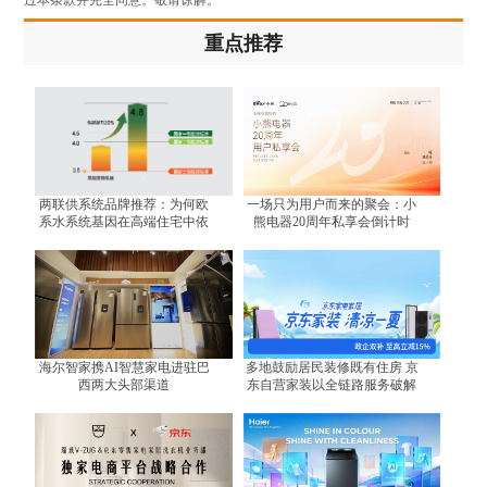
重点推荐
两联供系统品牌推荐：为何欧
一场只为用户而来的聚会：小
系水系统基因在高端住宅中依
熊电器20周年私享会倒计时
然不可替代？
海尔智家携AI智慧家电进驻巴
多地鼓励居民装修既有住房 京
西两大头部渠道
东自营家装以全链路服务破解
装修难题