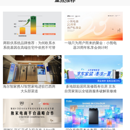
两联供系统品牌推荐：为何欧系水
一场只为用户而来的聚会：小熊电
系统基因在高端住宅中依然不可替
器20周年私享会倒计时
代？
海尔智家携AI智慧家电进驻巴西两
多地鼓励居民装修既有住房 京东
大头部渠道
自营家装以全链路服务破解装修难
题
瑞族V-ZUG正式入驻京东 Adora洗
深化东南亚本土布局，海尔Iris洗