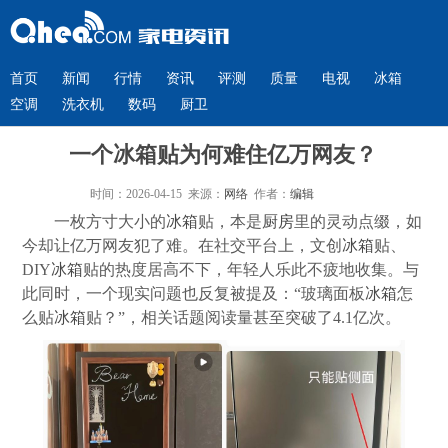
首页
新闻
行情
资讯
评测
质量
电视
冰箱
空调
洗衣机
数码
厨卫
一个冰箱贴为何难住亿万网友？
时间：2026-04-15 来源：
网络
作者：
编辑
一枚方寸大小的
冰箱
贴，本是
厨房
里的灵动点缀，如
今却让亿万网友犯了难。在社交平台上，文创
冰箱
贴、
DIY
冰箱
贴的热度居高不下，年轻人乐此不疲地收集。与
此同时，一个现实问题也反复被提及：“玻璃面板
冰箱
怎
么贴
冰箱
贴？”，相关话题阅读量甚至突破了4.1亿次。