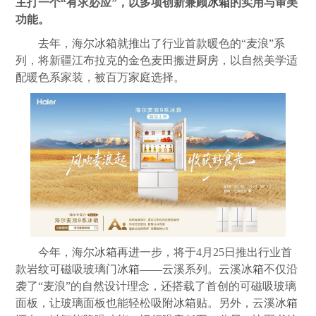
主打一个“有求必应”，以多项创新兼顾
冰箱
的实用与审美
功能。
去年，海尔
冰箱
就推出了行业首款暖色的“麦浪”系
列，将新疆江布拉克的金色麦田搬进
厨房
，以自然美学适
配暖色系家装，被百万家庭选择。
今年，海尔
冰箱
再进一步，将于4月25日推出行业首
款岩纹可磁吸玻璃门
冰箱
——云溪系列。云溪
冰箱
不仅沿
袭了“麦浪”的自然设计理念，还搭载了首创的可磁吸玻璃
面板，让玻璃面板也能轻松吸附
冰箱
贴。另外，云溪
冰箱