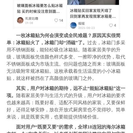
一枚
冰箱
贴为何会演变成全民难题？原因其实很简
单：
冰箱
贴火了，
冰箱
门却“消磁”了。
过去，
冰箱
门多采
用不锈钢面板，能轻松吸住
冰箱
贴。随着家居美学的升
级，玻璃面板凭借颜色样式多变、一擦即净的优势，取代
不锈钢面板成为市场主流。但问题也随之而来：玻璃面板
无法吸附常规
冰箱
贴。这枚承载着生活温度的小小
冰箱
贴，就这样被挡在了高颜值的玻璃门之外。
其实，用户对
冰箱
的期待，远不止“能贴
冰箱
贴”这一
项。
随着家居美学与生活方式的升级，用户对
冰箱
的要求
也越来越高：既要好看、适配不同风格的家装，又要保鲜
好，还得足够安静，放在开放式
厨房
里也不觉得吵。简单
来说，就是既要实用，也要能提供情绪价值。
面对用户“既要又要”的需求，全球18连冠的海尔
冰箱