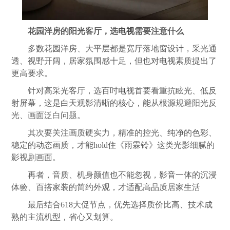
花园洋房的阳光客厅，选
电视
需要注意什么
多数花园洋房、大平层都是宽厅落地窗设计，采光通
透、视野开阔，居家氛围感十足，但也对
电视
素质提出了
更高要求。
针对高采光客厅，选百吋
电视
首要看重抗眩光、低反
射屏幕，这是白天观影清晰的核心，能从根源规避阳光反
光、画面泛白问题。
其次要关注画质硬实力，精准的控光、纯净的色彩、
稳定的动态画质，才能hold住《雨霖铃》这类光影细腻的
影视剧画面。
再者，音质、机身颜值也不能忽视，
影音
一体的沉浸
体验、百搭家装的简约外观，才适配高品质居家生活
最后结合618大促节点，优先选择质价比高、技术成
熟的主流机型，省心又划算。