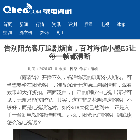
首页
新闻
行情
资讯
评测
质量
电视
冰箱
空调
洗衣机
数码
厨卫
告别阳光客厅追剧烦恼，百吋海信小墨E5让
每一帧都清晰
时间：2026-05-18 来源：
网络
作者：
编辑
《雨霖铃》开播不久，杨洋饰演的展昭令人期待。可
当想要坐在阳光客厅，准备沉浸于这场江湖豪情时，观看
效果却大打折扣。画面泛白，自己的倒影在
电视
上清晰可
见，无奈只能拉窗帘。其实，这并非是花园洋房的客厅不
够好，而是
电视
没选对。如今618大促已然到来，正是入
手一台新
电视
的绝佳时机。那么，阳光充沛的客厅到底该
怎么选
电视
呢？