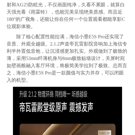
射和AG25防眩光，不仅画面纯净，久看不累眼，就算白
天强光看《雨霖铃》，也能完美呈现绝美质感。而且近
180°的广视角，还能让你在任何一个位置观看都能享影C
位观影体验。
除了核心配置性能拉满，海信小墨E5S Pro还实现了
音质、外观全越级。2.1.2声道帝瓦雷影院音响加上海信专
利半外置低音炮，让沉浸感更加扎实。外观做到了极致的
薄，采用53mm纤薄机身与8mm极致贴墙设计，关屏时宛
如壁画般融入客厅环境，将极简美学拉到了极致。总而言
之，海信小墨E5S Pro是一款颜值与实力并存，可以闭眼
入的机型。