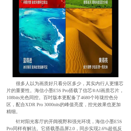
很多人以为画质好只看分区多少，其实内行人更懂芯
片的重要性。海信小墨E5S Pro搭载了信芯®AI画质芯片，
108bits光色同控。百吋版本更配备了4680个玲珑控色分
区，配合XDR Pro 3000nits的峰值亮度，控光效果也更加
精细。
针对阳光客厅的开阔视野和强光环境，海信小墨E5S
Pro同样有解法。它搭载墨晶屏2.0，同步实现2.6%超低反