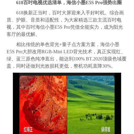
618百吋
电视
优选清单，海信小墨E5S Pro强势出圈
618换新正当时，百吋大屏迎来入手好时机。综合画
质、护眼、音质和适配性，为大家精选三款主流百吋
电
视
，其中百吋海信小墨E5S Pro凭借全能实力，成为阳光
客厅的最优解。
相比传统的单色背光+量子点方案方案，海信小墨
E5S Pro大胆改用RGB-Mini LED背光技术，真正实现红、
绿、蓝三原色纯净直出，能达到100% BT.2020顶级色域覆
盖，同时还做到光效损耗更低，整机功耗直降30%。