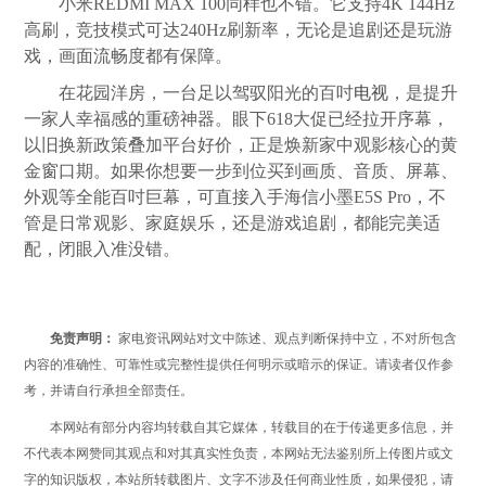
小米REDMI MAX 100同样也不错。它支持4K 144Hz
高刷，竞技模式可达240Hz刷新率，无论是追剧还是玩游
戏，画面流畅度都有保障。
在花园洋房，一台足以驾驭阳光的百吋
电视
，是提升
一家人幸福感的重磅神器。眼下618大促已经拉开序幕，
以旧换新政策叠加平台好价，正是焕新家中观影核心的黄
金窗口期。如果你想要一步到位买到画质、音质、屏幕、
外观等全能百吋巨幕，可直接入手海信小墨E5S Pro，不
管是日常观影、家庭娱乐，还是游戏追剧，都能完美适
配，闭眼入准没错。
免责声明：
家电资讯网站对文中陈述、观点判断保持中立，不对所包含
内容的准确性、可靠性或完整性提供任何明示或暗示的保证。请读者仅作参
考，并请自行承担全部责任。
本网站有部分内容均转载自其它媒体，转载目的在于传递更多信息，并
不代表本网赞同其观点和对其真实性负责，本网站无法鉴别所上传图片或文
字的知识版权，本站所转载图片、文字不涉及任何商业性质，如果侵犯，请