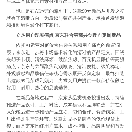
生成工具优化营销素材和商品主图表达。
也正是在AI运营的牵引下，这款99元新品从开发之初
就有了清晰方向，为后续与荣耀共创产品、承接首发资源
和推动销售转化打下基础。
立足用户现实痛点 京东联合荣耀共创反向定制新品
依托AI运营对低价带供需关系和用户痛点的前置洞
察，京东进一步将市场需求转化为清晰的产品定义。围绕
夹胡子卡顿、清洗麻烦、续航焦虑、百元机显廉价等高频
痛点，京东与荣耀聚焦剃须顺畅、清洁便捷、续航稳定、
外观质感和品牌信任等核心需求展开反向定制，最终打造
出这款99元荣耀剃须刀，力求为用户提供一款低价位段也
好用、耐用、放心的品质选择。
在新品落地过程中，京东从品类机会挖掘出发，持续
推进产品设计、工厂对接、成本确认和品牌筛选，并在引
入荣耀后进一步推动产品立项、包销合作、资源锁定、工
厂出样及生产等环节。这款新品不是简单的低价现货上
架，而是京东围绕用户需求、成本控制、品牌匹配和首发