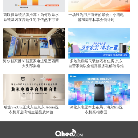
两联供系统品牌推荐：为何欧系水
一场只为用户而来的聚会：小熊电
系统基因在高端住宅中依然不可替
器20周年私享会倒计时
代？
海尔智家携AI智慧家电进驻巴西两
多地鼓励居民装修既有住房 京东
大头部渠道
自营家装以全链路服务破解装修难
题
瑞族V-ZUG正式入驻京东 Adora洗
深化东南亚本土布局，海尔Iris洗
衣机开启高端生活品质体验
衣机亮相泰国