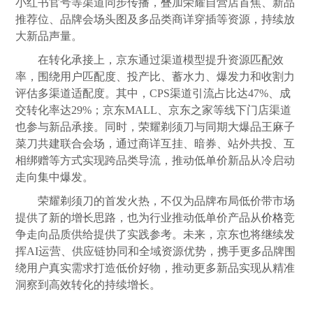
小红书官号等渠道同步传播，叠加荣耀自营店首焦、新品
推荐位、品牌会场头图及多品类商详穿插等资源，持续放
大新品声量。
在转化承接上，京东通过渠道模型提升资源匹配效
率，围绕用户匹配度、投产比、蓄水力、爆发力和收割力
评估多渠道适配度。其中，CPS渠道引流占比达47%、成
交转化率达29%；京东MALL、京东之家等线下门店渠道
也参与新品承接。同时，荣耀剃须刀与同期大爆品王麻子
菜刀共建联合会场，通过商详互挂、暗券、站外共投、互
相绑赠等方式实现跨品类导流，推动低单价新品从冷启动
走向集中爆发。
荣耀剃须刀的首发火热，不仅为品牌布局低价带市场
提供了新的增长思路，也为行业推动低单价产品从
价格
竞
争走向品质供给提供了实践参考。未来，京东也将继续发
挥AI运营、供应链协同和全域资源优势，携手更多品牌围
绕用户真实需求打造低价好物，推动更多新品实现从精准
洞察到高效转化的持续增长。