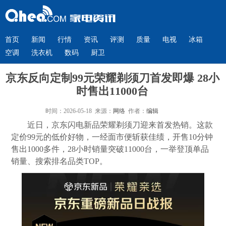
首页
新闻
行情
资讯
评测
质量
电视
冰箱
空调
洗衣机
数码
厨卫
京东反向定制99元荣耀剃须刀首发即爆 28小
时售出11000台
时间：2026-05-18 来源：
网络
作者：
编辑
近日，京东闪电新品荣耀剃须刀迎来首发热销。这款
定价99元的低价好物，一经面市便斩获佳绩，开售10分钟
售出1000多件，28小时销量突破11000台，一举登顶单品
销量、搜索排名品类TOP。