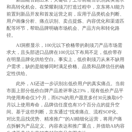
和高转化机会。在荣耀剃须刀打造过程中，京东将AI能力
前置到新品开发和首发运营之前，应用于品类机会判断、
用户画像分析、痛点识别、卖点提炼、内容优化和渠道匹
配等环节，帮助品牌明确市场机会、产品方向和转化路
径。
AI洞察显示，100元以下
价格
带的剃须刀产品市场需
求大，且头部进口品牌在100元以下布局不足，低价带存
在明显品牌化供给空白。事实上，低价剃须刀从来不缺用
户需求，缺的是能够同时满足
价格
、品质和品牌信任的确
定性供给。
此外，AI还进一步识别出低价用户的真实痛点。当前
市面上部分低价白牌产品差评率达23%，现有低价产品平
均使用寿命仅3个月，而62%的用户愿意多付30元换取6个
月以上使用寿命，品牌信任度也有35个百分点的提升空
间。基于这些判断，京东通过“找准痛点、流程SOP化、
对比竞品找优势、精准推广”的AI精细化运营，将用户痛
点拆解为产品定义、内容表达和推广重点，并借助AI内容