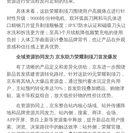
资源进行全流程反向定制的结果。
具体来看，这款荣耀剃须刀围绕用户高频痛点进行针
对性升级：9000转/分钟电机、双环弧面刀网和马氏体进
口精钢刀片提升剃须顺畅度；IPX7防水认证和磁吸刀头让
水洗和拆洗更方便；至高3个月续航降低频繁充电的使用
负担；人体工学曲面设计叠加品牌背书，也让产品在外观
质感和信任感上更具优势。
全域资源协同发力 京东助力荣耀剃须刀首发爆发
有了清晰的产品定义和差异化供给，京东进一步围绕
新品首发搭建资源转化路径。针对这款99元荣耀剃须刀，
京东将其纳入大爆品资源盘，通过预约蓄水沉淀意向用
户，主站预约转化率达70%；首发阶段叠加赠品、购物津
贴、返卡等权益组合，放大低价好物的性价比优势。
在资源协同上，京东整合站内核心场域、站外传播阵
地和品牌资源共同发力。站内侧，搜索、商详、会场、
APP开屏、类目上新等资源集中释放，提升新品在用户搜
索、浏览、决策路径中的触达效率；站外侧，荣耀官微、