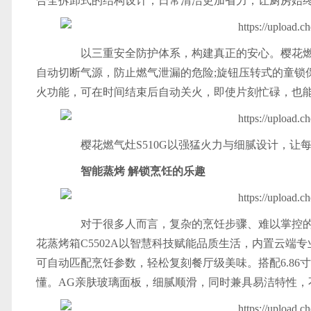
合全拆卸式的结构设计，日常清洁更加省力，让
厨房
始
以三重安全防护体系，构建真正的安心。樱花燃气
自动切断气源，防止燃气泄漏的危险;旋钮压转式的童锁
火功能，可在时间结束后自动关火，即使片刻忙碌，也
樱花燃气灶S510G以强猛火力与细腻设计，让
智能蒸烤 解锁烹饪的乐趣
对于很多人而言，复杂的烹饪步骤、难以掌控的
花蒸烤箱C5502A以智慧科技赋能品质生活，内置云
可自动匹配烹饪参数，轻松复刻餐厅级美味。搭配6.86
懂。AG亲肤玻璃面板，细腻顺滑，同时兼具易洁特性，