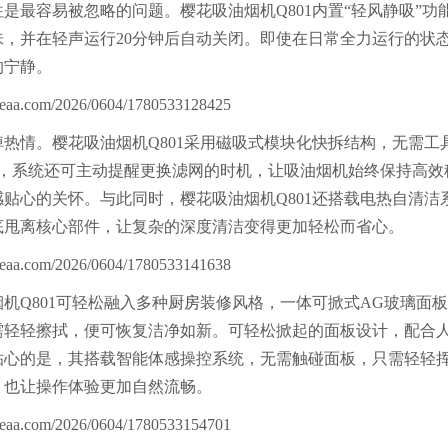
容易被忽略的问题。樱花吸油烟机Q801内置“轻风静吸”功
，并在轻声运行20分钟后自动关闭。即使在日常全力运行的状
的宁静。
情。樱花吸油烟机Q801采用磁吸式模块化快拆结构，无需工
后，系统还可主动提醒更换滤网的时机，让吸油烟机始终保持高效
贴心的关怀。与此同时，樱花吸油烟机Q801还搭载电热自清洁
底甩离核心部件，让复杂的深度清洁变得更加轻松而省心。
Q801可轻松融入多种
厨房
装修风格，一体可掀式AG玻璃面
需轻轻擦拭，便可恢复洁净如新。可轻松掀起的面板设计，配合
贴心的是，其搭载智能体感操控系统，无需触碰面板，只需轻轻
，也让操作体验更加自然流畅。