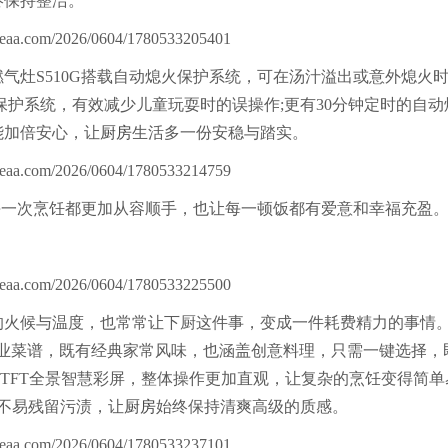
终保持整洁。
灶S510G搭载自动熄火保护系统，可在汤汁溢出或意外熄火
保护系统，有效减少儿童玩耍时的误操作;更有30分钟定时的自动
能加倍安心，让
厨房
生活多一份安稳与踏实。
每一次烹饪都更加从容顺手，也让每一顿饭都有爱意和幸福充盈
火候与温度，也常常让下厨这件事，变成一件耗费精力的事情
端专业菜谱，既有经典家常风味，也涵盖创意料理，只需一键选择，
寸TFT全景智慧彩屏，整体操作更加直观，让复杂的烹饪变得简单
不易残留污渍，让
厨房
始终保持清爽高级的质感。