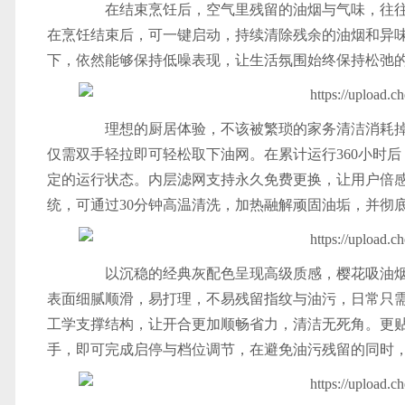
在结束烹饪后，空气里残留的油烟与气味，往往是最
在烹饪结束后，可一键启动，持续清除残余的油烟和异味
下，依然能够保持低噪表现，让生活氛围始终保持松弛
理想的厨居体验，不该被繁琐的家务清洁消耗掉热
仅需双手轻拉即可轻松取下油网。在累计运行360小时
定的运行状态。内层滤网支持永久免费更换，让用户倍感
统，可通过30分钟高温清洗，加热融解顽固油垢，并彻
以沉稳的经典灰配色呈现高级质感，樱花吸油烟机
表面细腻顺滑，易打理，不易残留指纹与油污，日常只
工学支撑结构，让开合更加顺畅省力，清洁无死角。更
手，即可完成启停与档位调节，在避免油污残留的同时