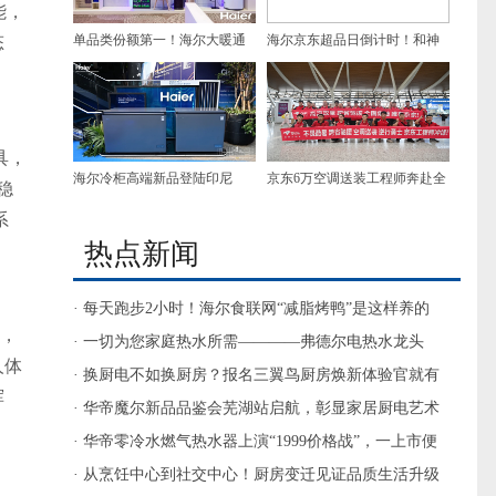
能，
单品类份额第一！海尔大暖通
海尔京东超品日倒计时！和神
态
电即热产品领跑越南第一家电
秘主帅一起热爱AI家电
渠道
具，
海尔冷柜高端新品登陆印尼
京东6万空调送装工程师奔赴全
稳
国百城！ 高温逆行勇士已在路
系
热点新闻
上
· 每天跑步2小时！海尔食联网“减脂烤鸭”是这样养的
板，
· 一切为您家庭热水所需————弗德尔电热水龙头
人体
· 换厨电不如换厨房？报名三翼鸟厨房焕新体验官就有
挥
答案了
· 华帝魔尔新品品鉴会芜湖站启航，彰显家居厨电艺术
· 华帝零冷水燃气热水器上演“1999价格战”，一上市便
打破底价
· 从烹饪中心到社交中心！厨房变迁见证品质生活升级