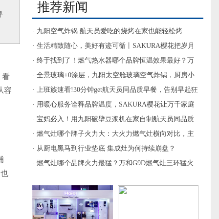
推荐新闻
寻
· 九阳空气炸锅 航天员爱吃的烧烤在家也能轻松烤
· 生活精致随心，美好有迹可循丨SAKURA樱花把岁月
静好留在烟火日常
· 终于找到了！燃气热水器哪个品牌恒温效果最好？万
和揽青YLV50太惊艳
· 全景玻璃+0涂层，九阳太空舱玻璃空气炸锅，厨房小
，看
从容
白的安心之选
· 上班族速看!30分钟get航天员同品质早餐，告别早起狂
奔
· 用暖心服务诠释品牌温度，SAKURA樱花让万千家庭
悦享轻松舒适
· 宝妈必入！用九阳破壁豆浆机在家自制航天员同品质
营养豆浆
· 燃气灶哪个牌子火力大：大火力燃气灶横向对比，主
流品牌参数拆解选购指南
· 从厨电黑马到行业垫底 集成灶为何持续崩盘？
捕
· 燃气灶哪个品牌火力最猛？万和G9D燃气灶三环猛火
，也
兼顾高效与安全