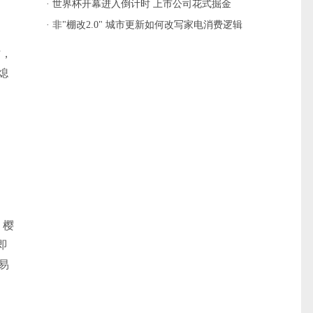
· 世界杯开幕进入倒计时 上市公司花式掘金
· 非"棚改2.0" 城市更新如何改写家电消费逻辑
时，
熄
。
。樱
即
易