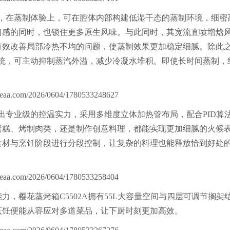
器，在蒸制体验上，可在腔体内部构建低湿干态的蒸制环境，细密
口感的同时，也锁住更多原生风味。与此同时，其宽流直喷增焓
有效改善局部冷热不均的问题，使蒸制效果更加稳定细腻。除此
凝系统，可主动抑制蒸汽外溢，减少冷凝水堆积。即使长时间蒸制，
出专业级的控温实力，采用多维度立体加热管布局，配合PID算
蛋糕、烤制肉类，还是制作创意料理，都能实现更加细腻的火候
食材与烹饪阶段进行分段控制，让复杂的料理也能释放恰到好处
樱花蒸烤箱C5502A拥有55L大容量空间与四层可调节搁架
烹饪便能从容应对多道菜品，让下厨时刻更加高效。