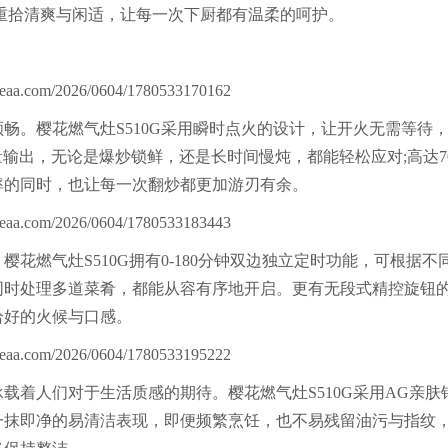
重拾清爽与闲适，让每一次下厨都有温柔的呵护。
。樱花燃气灶S510G采用瞬时点火的设计，让开火无需等待
量输出，无论是爆炒锁鲜，还是长时间慢炖，都能轻松应对;高达7
率的同时，也让每一次翻炒都更加游刃有余。
气灶S510G拥有0-180分钟双边独立定时功能，可根据不
同时处理多道菜肴，都能从容有序地开启。更有无段式精控旋钮
恰好的火候与口感。
载着人们对于生活质感的期待。樱花燃气灶S510G采用AG亲肤
一抹即净的易清洁表现，即便频繁烹饪，也不易残留油污与指纹