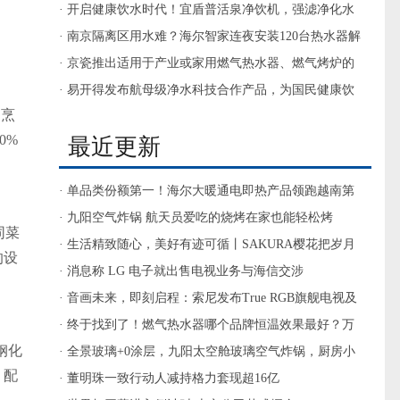
· 开启健康饮水时代！宜盾普活泉净饮机，强滤净化水
质，微矿健康饮水
· 南京隔离区用水难？海尔智家连夜安装120台热水器解
决
· 京瓷推出适用于产业或家用燃气热水器、燃气烤炉的
230V标准型氮化硅加热器
· 易开得发布航母级净水科技合作产品，为国民健康饮
，烹
水护航
0%
最近更新
· 单品类份额第一！海尔大暖通电即热产品领跑越南第
一家电渠道
· 九阳空气炸锅 航天员爱吃的烧烤在家也能轻松烤
同菜
· 生活精致随心，美好有迹可循丨SAKURA樱花把岁月
的设
静好留在烟火日常
· 消息称 LG 电子就出售电视业务与海信交涉
· 音画未来，即刻启程：索尼发布True RGB旗舰电视及
家庭影院新物种Trio
· 终于找到了！燃气热水器哪个品牌恒温效果最好？万
钢化
和揽青YLV50太惊艳
· 全景玻璃+0涂层，九阳太空舱玻璃空气炸锅，厨房小
，配
白的安心之选
· 董明珠一致行动人减持格力套现超16亿