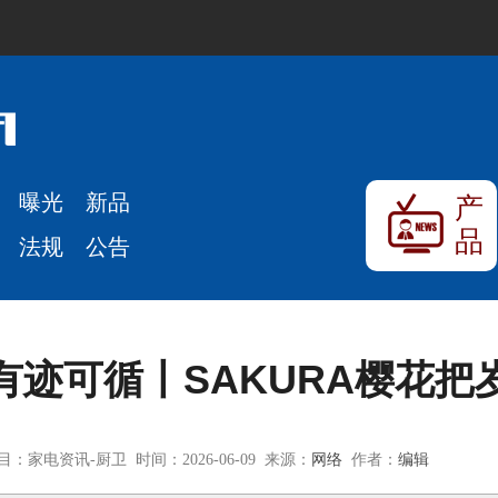
曝光
新品
产
品
法规
公告
有迹可循丨SAKURA樱花把
目：家电资讯-厨卫 时间：2026-06-09 来源：
网络
作者：
编辑