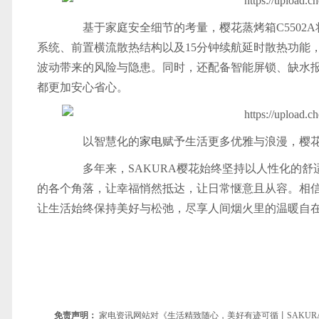
基于家庭安全细节的考量，樱花蒸烤箱C5502A
系统、前置横流散热结构以及15分钟续航延时散热功能
波动带来的风险与隐患。同时，还配备智能屏锁、缺水
都更加安心省心。
以智慧化的
家电
赋予生活更多优雅与浪漫，樱花
多年来，SAKURA樱花始终坚持以人性化的舒
的各个角落，让幸福悄然抵达，让日常惬意且从容。相信
让生活始终保持美好与松弛，尽享人间烟火里的温暖自
免责声明：
家电资讯网站对《生活精致随心，美好有迹可循丨SAKU