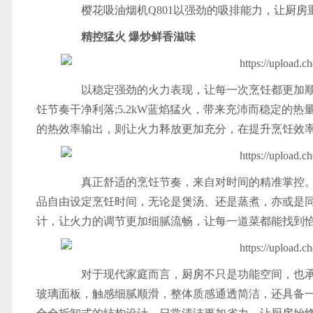
樱花吸油烟机Q801以强劲的吸排能力，让
厨房
精控猛火 爆炒鲜香滋味
以稳定强劲的火力表现，让每一次烹饪都更加顺畅
饪节奏干净利落;5.2kW蓝焰猛火，带来充沛而稳定的热
的热效率输出，则让火力释放更加充分，在提升烹饪效
真正舒适的烹饪节奏，来自对时间的精准掌控。樱花燃
品自由设定烹饪时间，无论是煲汤、还是蒸煮，亦或是
计，让火力的调节更加细腻流畅，让每一道菜都能找到
对于现代家庭而言，
厨房
不只是功能空间，也承
玻璃面板，触感细腻顺滑，整体质感通透简洁，还具备