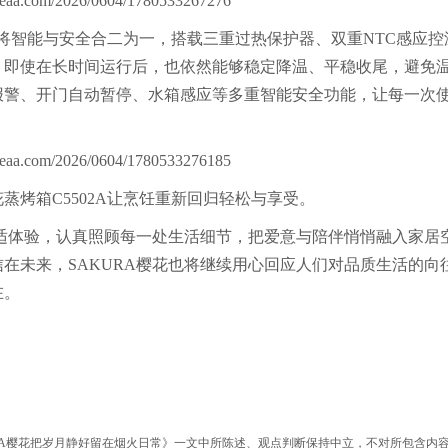
将智能与安全合二为一，搭载三重过热保护器、双重NTC感应控
，即使在长时间运行后，也依然能够稳定降温、平稳收尾，避免
报警、开门自动暂停、水箱感应等多重智能安全功能，让每一次
蒸烤箱C5502A让烹饪重新回归轻松与享受。
适体验，认真照顾每一处生活细节，把爱意与陪伴悄悄融入家居
在未来，SAKURA樱花也将继续用心回应人们对品质生活的向
在。
RA樱花把岁月静好留在烟火日常》一文中所陈述、观点判断保持中立，不对所包含内