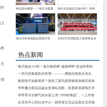
舱内
单品类份额第一！海尔大暖通
海尔京东超品日倒计时！和神
电即热产品领跑越南第一家电
秘主帅一起热爱AI家电
房
入
渠道
海尔冷柜高端新品登陆印尼
京东6万空调送装工程师奔赴全
国百城！ 高温逆行勇士已在路
肌肉
热点新闻
上
最大
· 每天跑步2小时！海尔食联网“减脂烤鸭”是这样养的
· 一切为您家庭热水所需————弗德尔电热水龙头
科技
· 换厨电不如换厨房？报名三翼鸟厨房焕新体验官就有
答案了
· 华帝魔尔新品品鉴会芜湖站启航，彰显家居厨电艺术
· 华帝零冷水燃气热水器上演“1999价格战”，一上市便
打破底价
· 从烹饪中心到社交中心！厨房变迁见证品质生活升级