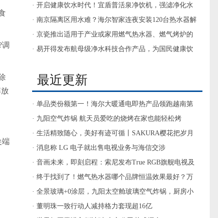
· 开启健康饮水时代！宜盾普活泉净饮机，强滤净化水
食
质，微矿健康饮水
· 南京隔离区用水难？海尔智家连夜安装120台热水器解
决
· 京瓷推出适用于产业或家用燃气热水器、燃气烤炉的
?调
230V标准型氮化硅加热器
· 易开得发布航母级净水科技合作产品，为国民健康饮
水护航
最近更新
除
解放
· 单品类份额第一！海尔大暖通电即热产品领跑越南第
一家电渠道
· 九阳空气炸锅 航天员爱吃的烧烤在家也能轻松烤
· 生活精致随心，美好有迹可循丨SAKURA樱花把岁月
尖端
静好留在烟火日常
· 消息称 LG 电子就出售电视业务与海信交涉
· 音画未来，即刻启程：索尼发布True RGB旗舰电视及
家庭影院新物种Trio
· 终于找到了！燃气热水器哪个品牌恒温效果最好？万
和揽青YLV50太惊艳
· 全景玻璃+0涂层，九阳太空舱玻璃空气炸锅，厨房小
白的安心之选
· 董明珠一致行动人减持格力套现超16亿