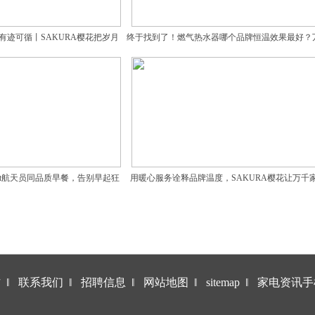
有迹可循丨SAKURA樱花把岁月
终于找到了！燃气热水器哪个品牌恒温效果最好？
好留在烟火日常
揽青YLV50太惊艳
get航天员同品质早餐，告别早起狂
用暖心服务诠释品牌温度，SAKURA樱花让万千
奔
悦享轻松舒适
作
‖
联系我们
‖
招聘信息
‖
网站地图
‖
sitemap
‖
家电资讯手