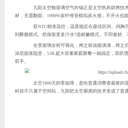
九阳太空舱玻璃空气炸锅正是太空热风烘烤技术民
材，无需翻面。1900W炭纤维管模拟炭火感，不开火也
双NTC精准温控，温度稳定在最佳区间。鸡胸不
到酥脆模式。想保留更多汁水?选鲜嫩模式。不同食材、
全景玻璃全程可视化，烤之前油脂满满，烤之后滴
涂层脱落隐患，5.8L超大容量家庭聚餐一锅搞定，双
双手。
太空1800天的零故障，是给普通消费者最硬的
科技不只属于空间站，九阳把太空
厨房
的技术变成了普