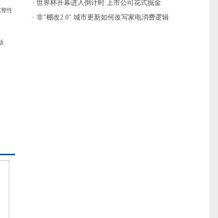
· 世界杯开幕进入倒计时 上市公司花式掘金
完整性
· 非"棚改2.0" 城市更新如何改写家电消费逻辑
版