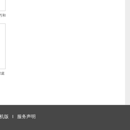
万和
家庭
机版
‖
服务声明