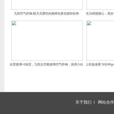
九阳空气炸锅 航天员爱吃的烧烤在家也能轻松烤
生活精致随心，美好
静
全景玻璃+0涂层，九阳太空舱玻璃空气炸锅，厨房小白
上班族速看!30分钟
的安心之选
关于我们
‖
网站合