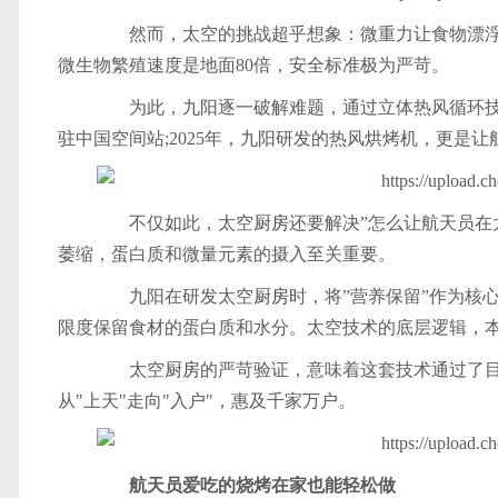
然而，太空的挑战超乎想象：微重力让食物漂浮，
微生物繁殖速度是地面80倍，安全标准极为严苛。
为此，九阳逐一破解难题，通过立体热风循环技术
驻中国空间站;2025年，九阳研发的热风烘烤机，更是
不仅如此，太空
厨房
还要解决”怎么让航天员在
萎缩，蛋白质和微量元素的摄入至关重要。
九阳在研发太空
厨房
时，将”营养保留”作为核
限度保留食材的蛋白质和水分。太空技术的底层逻辑，本
太空
厨房
的严苛验证，意味着这套技术通过了
从"上天"走向"入户"，惠及千家万户。
航天员爱吃的烧烤在家也能轻松做