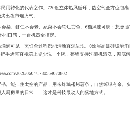
用转化的代表之作。720度立体热风循环，热空气全方位包裹
能烤出夜市烟火气。
会柴、虾仁不会老、蔬菜不会软烂变色。6档风速可调：想更脆
不同口感，一台机器全搞定。
滴可见，烹饪全过程都能清晰直观呈现。0涂层高硼硅玻璃消
防烫把手烤完直接端上桌少洗一个碗，整锅支持洗碗机清洗，彻底
背书。能扛住太空的产品，用来炸鸡翅烤薯条，自然绰绰有余。
通人
厨房
里的日常——这才是科技最动人的落地方式。