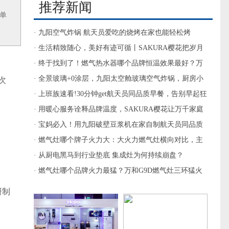
推荐新闻
单
· 九阳空气炸锅 航天员爱吃的烧烤在家也能轻松烤
· 生活精致随心，美好有迹可循丨SAKURA樱花把岁月
静好留在烟火日常
· 终于找到了！燃气热水器哪个品牌恒温效果最好？万
和揽青YLV50太惊艳
· 全景玻璃+0涂层，九阳太空舱玻璃空气炸锅，厨房小
次
白的安心之选
· 上班族速看!30分钟get航天员同品质早餐，告别早起狂
奔
· 用暖心服务诠释品牌温度，SAKURA樱花让万千家庭
悦享轻松舒适
· 宝妈必入！用九阳破壁豆浆机在家自制航天员同品质
营养豆浆
· 燃气灶哪个牌子火力大：大火力燃气灶横向对比，主
流品牌参数拆解选购指南
· 从厨电黑马到行业垫底 集成灶为何持续崩盘？
· 燃气灶哪个品牌火力最猛？万和G9D燃气灶三环猛火
兼顾高效与安全
研制