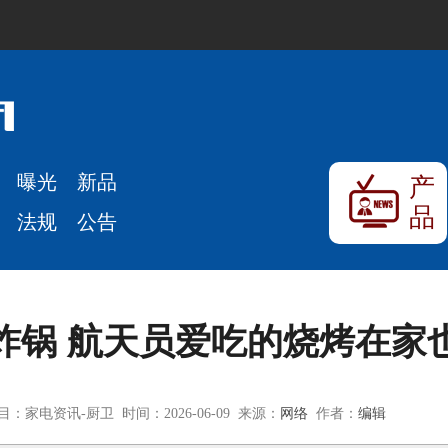
曝光
新品
产
品
法规
公告
炸锅 航天员爱吃的烧烤在家
目：家电资讯-厨卫 时间：2026-06-09 来源：
网络
作者：
编辑