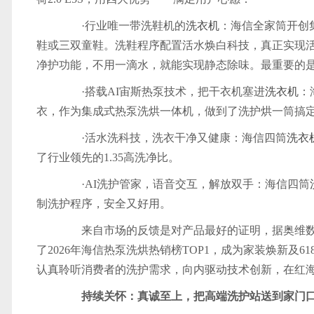
·行业唯一带洗鞋机的
洗衣机
：海信全家筒开创
鞋或三双童鞋。洗鞋程序配置活水焕白科技，真正实现
净护功能，不用一滴水，就能实现静态除味。最重要的是
·搭载AI宙斯热泵技术，把干衣机塞进
洗衣机
：
衣，作为集成式热泵洗烘一体机，做到了洗护烘一筒搞
·活水洗科技，洗衣干净又健康：海信四筒
洗衣
了行业领先的1.35高洗净比。
·AI洗护管家，语音交互，解放双手：海信四筒
制洗护程序，安全又好用。
来自市场的反馈是对产品最好的证明，据奥维数
了2026年海信热泵洗烘热销榜TOP1，成为家装焕新及
认真聆听消费者的洗护需求，向内驱动技术创新，在红
持续关怀：真诚至上，把高端洗护站送到家门