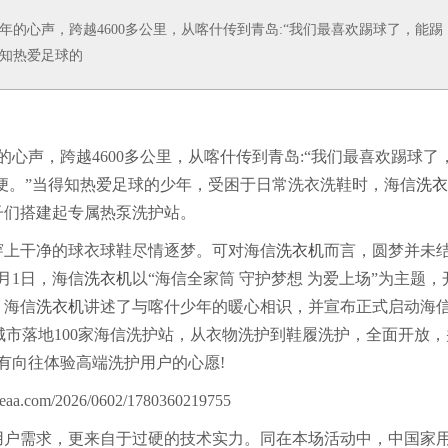
心声，跨越4600多公里，从喀什传到青岛:“我们最喜欢踢球了，能踢
得知热爱足球的
声，跨越4600多公里，从喀什传到青岛:“我们最喜欢踢球了
便。”当得知热爱足球的少年，受困于日常洗衣洗鞋时，海信
洗衣
子们搭建起专属热泵洗护站。
上干净的球衣球鞋尽情逐梦。可对海信
洗衣机
而言，圆梦并未
月1日，海信
洗衣机
以“海信全家筒 守护梦想 为爱上场”为主题，
，海信
洗衣机
讲述了与喀什少年的暖心相识，并宣布正式启动海
多个城市落地100家海信洗护站，从衣物洗护到鞋履洗护，全面开放，
所有向往体验高端洗护用户的心愿!
户需求，更来自于过硬的技术实力。同在本场活动中，中国家