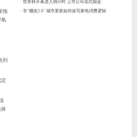
· 世界杯开幕进入倒计时 上市公司花式掘金
家拖
· 非"棚改2.0" 城市更新如何改写家电消费逻辑
鲜氧
达到
成定
顶
选择