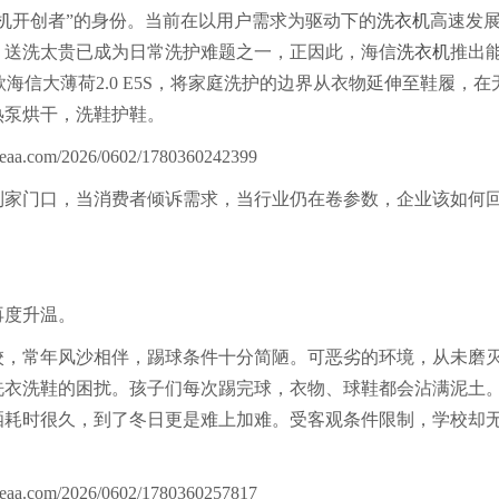
机
开创者”的身份。当前在以用户需求为驱动下的
洗衣机
高速发
、送洗太贵已成为日常洗护难题之一，正因此，海信
洗衣机
推出
款海信大薄荷2.0 E5S，将家庭洗护的边界从衣物延伸至鞋履，在
热泵烘干，洗鞋护鞋。
家门口，当消费者倾诉需求，当行业仍在卷参数，企业该如何
度升温。
，常年风沙相伴，踢球条件十分简陋。可恶劣的环境，从未磨
洗衣洗鞋的困扰。孩子们每次踢完球，衣物、球鞋都会沾满泥土
晒耗时很久，到了冬日更是难上加难。受客观条件限制，学校却