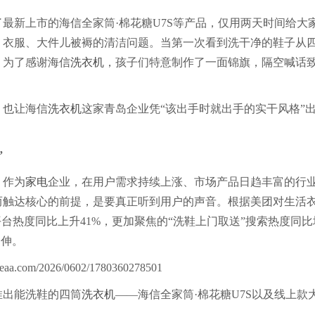
最新上市的海信全家筒·棉花糖U7S等产品，仅用两天时间给大
鞋、衣服、大件儿被褥的清洁问题。当第一次看到洗干净的鞋子从
。为了感谢海信
洗衣机
，孩子们特意制作了一面锦旗，隔空喊话
也让海信
洗衣机
这家青岛企业凭“该出手时就出手的实干风格”
”
。作为
家电
企业，在用户需求持续上涨、市场产品日趋丰富的行
而触达核心的前提，是要真正听到用户的声音。根据美团对生活
平台热度同比上升41%，更加聚焦的“洗鞋上门取送”搜索热度同比
延伸。
推出能洗鞋的四筒
洗衣机
——海信全家筒·棉花糖U7S以及线上款