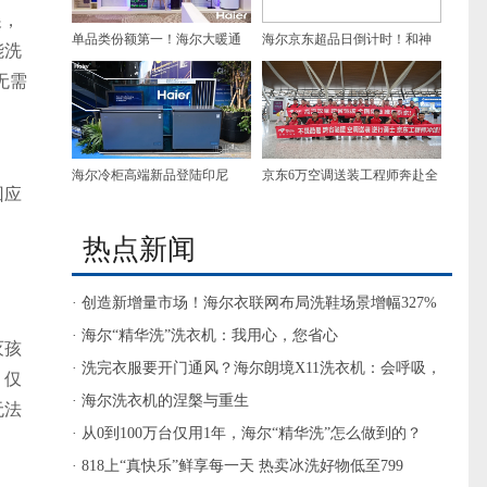
展，
单品类份额第一！海尔大暖通
海尔京东超品日倒计时！和神
能洗
电即热产品领跑越南第一家电
秘主帅一起热爱AI家电
无需
渠道
海尔冷柜高端新品登陆印尼
京东6万空调送装工程师奔赴全
回应
国百城！ 高温逆行勇士已在路
热点新闻
上
· 创造新增量市场！海尔衣联网布局洗鞋场景增幅327%
· 海尔“精华洗”洗衣机：我用心，您省心
灭孩
· 洗完衣服要开门通风？海尔朗境X11洗衣机：会呼吸，
。仅
防异味
· 海尔洗衣机的涅槃与重生
无法
· 从0到100万台仅用1年，海尔“精华洗”怎么做到的？
· 818上“真快乐”鲜享每一天 热卖冰洗好物低至799