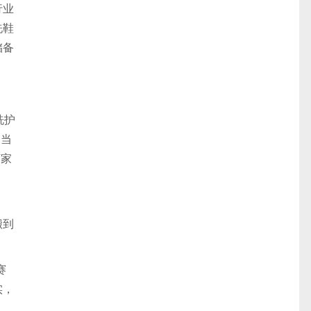
行业
洗鞋
储备
洗护
向当
万家
搬到
赛
实，