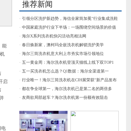
推荐新闻
· 引领分区洗护新趋势，海信全家筒加冕“行业集成洗鞋
机式洗衣机开创者”
· 中国家庭洗护行业下半场：一场围绕空间场景的价值
重构
· 海尔X系列洗衣机快闪活动亮相法网
· 春日焕新家，澳柯玛全嵌洗衣机解锁洗护美学
，能
机
· 海尔三筒洗衣机意大利上市夯实市场引领地位
· 五一黄金周：海尔洗衣机登顶天猫线上线下双TOP1
· 五一买洗衣机怎么选？Q1数据：海尔全渠道第一
结
· 行业唯一！海尔三筒洗衣机在CIH展荣获“新产品发布
开启
奖”
· 都在争全球第一，海尔洗衣机已是第二名的两倍多
信
并
· 友商欲局部超车？海尔洗衣机第一份额有效阻击
用电