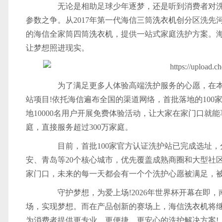
无论是相助足球少年逐梦，还是听到消费者对洗
参数之争。从2017年第一代海信三筒
洗衣机
创分区洗先河
的海信全家筒四筒
洗衣机
，提供一站式家庭洗护方案。
让梦想照进现实。
为了满足更多人体验高端洗护服务的心愿，在本
站项目!依托海信遍布全国的渠道网络，首批落地的10
地10000名用户开展免费体验活动，让大家在家门口就
庭，直接服务超过300万家庭。
目前，首批100家官方认证洗护站已完成选址，
安、青岛等20个核心城市，优先覆盖成熟商圈和大型社
家门口，未来的每一天都会有一个个洗护心愿被满足，
守护梦想，为爱上场!2026年世界杯开幕在即，
场，实现梦想。而在产品创新的赛场上，海信
洗衣机
将
为消费者提供更专业、更便捷、更安心的洗护解决方案!