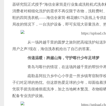
器研究院正式授予“海信全家筒是行业集成洗鞋机式
洗衣
消费者对精细化洗护的需求不再仅限于衣物，洗鞋费时
鞋的四筒
洗衣机
——海信全家筒·棉花糖U7S及线上专供
局改的情况下，一台洗护设备，即可实现大容量洗衣、
从一场跨越千里的圆梦之旅到把高端洗护站送到
用户之声?现在，海信
洗衣机
给出了自己的答案。
传递温暖：跨越山海，守护喀什少年足球梦
青岛与喀什的情谊，在这场跨越千里的帮扶中再
疏勒县阿拉力乡中心小学是一所乡镇寄宿制学校
子们对足球的热忱。但这群热爱足球的少年，却面临着
凭双手搓洗很难彻底洗净，加之当地树木繁茂、衣物晾
配备专业洗护设施。