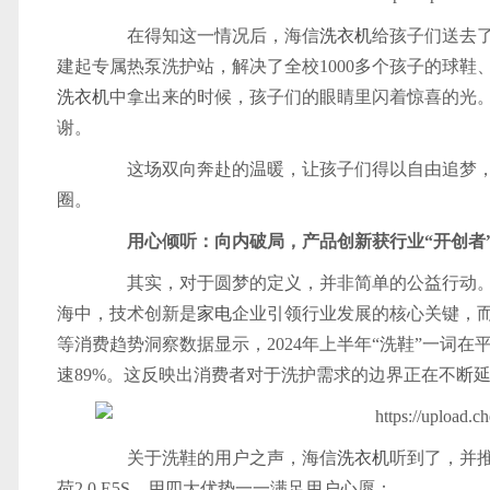
在得知这一情况后，海信
洗衣机
给孩子们送去了
建起专属热泵洗护站，解决了全校1000多个孩子的球
洗衣机
中拿出来的时候，孩子们的眼睛里闪着惊喜的光
谢。
这场双向奔赴的温暖，让孩子们得以自由追梦，
圈。
用心倾听：向内破局，产品创新获行业“开创者
其实，对于圆梦的定义，并非简单的公益行动
海中，技术创新是
家电
企业引领行业发展的核心关键，
等消费趋势洞察数据显示，2024年上半年“洗鞋”一词在
速89%。这反映出消费者对于洗护需求的边界正在不断
关于洗鞋的用户之声，海信
洗衣机
听到了，并
荷2.0 E5S，用四大优势一一满足用户心愿：