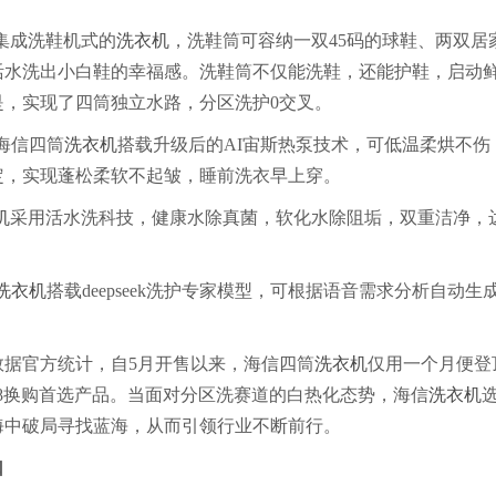
集成洗鞋机式的
洗衣机
，洗鞋筒可容纳一双45码的球鞋、两双居
活水洗出小白鞋的幸福感。洗鞋筒不仅能洗鞋，还能护鞋，启动
，实现了四筒独立水路，分区洗护0交叉。
海信四筒
洗衣机
搭载升级后的AI宙斯热泵技术，可低温柔烘不伤
定，实现蓬松柔软不起皱，睡前洗衣早上穿。
机
采用活水洗科技，健康水除真菌，软化水除阻垢，双重洁净，
洗衣机
搭载deepseek洗护专家模型，可根据语音需求分析自动生
据官方统计，自5月开售以来，海信四筒
洗衣机
仅用一个月便登
618换购首选产品。当面对分区洗赛道的白热化态势，海信
洗衣机
海中破局寻找蓝海，从而引领行业不断前行。
口