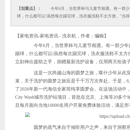
【划重点】：
今年6月，当世界杯与儿童节相遇。有一群少年的
球，什么都可以!虽然每次踢完球，洗衣服洗鞋不太方便。”当
【家电资讯-家电资讯 - 洗衣机，作者：
编辑
】
今年6月，当世界杯与儿童节相遇。有一群少年的心
踢球，什么都可以!虽然每次踢完球，洗衣服洗鞋不太方
立刻伸出援助之手，捐赠最新洗护设备，仅用两天给孩
这是一次跨越山海的圆梦之旅，喀什少年从此穿
束，关于洗护的圆梦之旅应是千千万万次奔赴。于是，6
了2026年新一代海信全家筒纯享圆梦会。在这场活动中
City Wash城市洗护站项目，首批在北京、上海等20
且每月面向当地10000名用户开展免费体验活动，满足
圆梦的底气来自于倾听用户之声，来自于洞察用