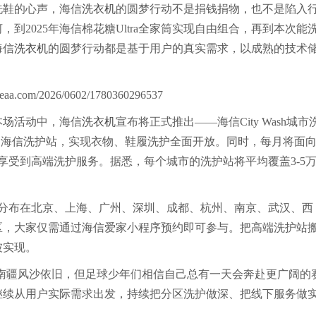
鞋的心声，海信
洗衣机
的圆梦行动不是捐钱捐物，也不是陷入
，到2025年海信棉花糖Ultra全家筒实现自由组合，再到本次能
海信
洗衣机
的圆梦行动都是基于用户的真实需求，以成熟的技术
场活动中，海信
洗衣机
宣布将正式推出——海信City Wash城市
0家海信洗护站，实现衣物、鞋履洗护全面开放。同时，每月将面
能享受到高端洗护服务。据悉，每个城市的洗护站将平均覆盖3-5
分布在北京、上海、广州、深圳、成都、杭州、南京、武汉、西
区，大家仅需通过海信爱家小程序预约即可参与。把高端洗护站
被实现。
南疆风沙依旧，但足球少年们相信自己总有一天会奔赴更广阔的
继续从用户实际需求出发，持续把分区洗护做深、把线下服务做