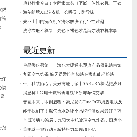
· 填补行业空白！卡萨帝牵头《平嵌一体洗衣机、干衣
家搭
机》标准
· 海尔朗境X11洗衣机：会呼吸，防异味
四筒
· 关不上门的洗衣机？海尔解决了行业性难题
致
· 洗净衣服不算啥！亮色不褪色才是海尔洗衣机本事
出
最近更新
· 单品类份额第一！海尔大暖通电即热产品领跑越南第
一家电渠道
· 九阳空气炸锅 航天员爱吃的烧烤在家也能轻松烤
业红
· 生活精致随心，美好有迹可循丨SAKURA樱花把岁月
衣物
静好留在烟火日常
· 消息称 LG 电子就出售电视业务与海信交涉
增
· 音画未来，即刻启程：索尼发布True RGB旗舰电视及
家庭影院新物种Trio
· 终于找到了！燃气热水器哪个品牌恒温效果最好？万
和揽青YLV50太惊艳
· 全景玻璃+0涂层，九阳太空舱玻璃空气炸锅，厨房小
大薄
白的安心之选
· 董明珠一致行动人减持格力套现超16亿