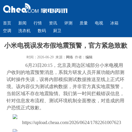
首页
新闻
行情
资讯
评测
质量
电视
冰箱
空调
洗衣机
数码
厨卫
小米电视误发布假地震预警，官方紧急致歉
时间：2026-06-29 来源：
网络
作者：
编辑
6月23日20:15，北京及周边区域部分小米
电视
用
户收到的地震预警消息，系我方研发人员开展功能内部测
试时操作失误，误将内部模拟测试数据推送至线上正式环
境。该内容仅为测试虚构数据，并非官方真实地震预警，
当前区域不存在地震险情。我们第一时间拦截错误信息，
针对信息发布流程、测试环境机制全面整改，对造成的用
户恐慌正式致歉。