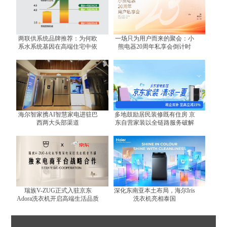
两联供系统品牌推荐：为何欧
一场只为用户而来的聚会：小
系水系统基因在高端住宅中依
熊电器20周年私享会倒计时
然不可替代？
海尔智家携AI智慧家电进驻巴
多地鼓励居民装修既有住房 京
西两大头部渠道
东自营家装以全链路服务破解
装修难题
瑞族V-ZUG正式入驻京东
深化东南亚本土布局，海尔Iris
Adora洗衣机开启高端生活品质
洗衣机亮相泰国
体验